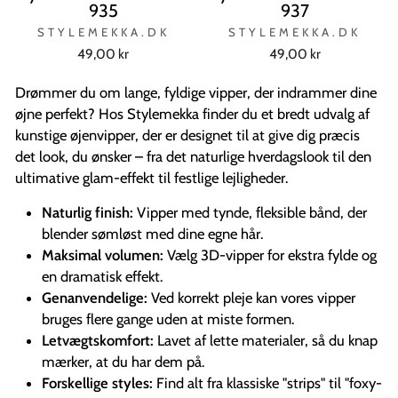
935
937
STYLEMEKKA.DK
STYLEMEKKA.DK
49,00 kr
49,00 kr
Drømmer du om lange, fyldige vipper, der indrammer dine
øjne perfekt? Hos Stylemekka finder du et bredt udvalg af
kunstige øjenvipper, der er designet til at give dig præcis
det look, du ønsker – fra det naturlige hverdagslook til den
ultimative glam-effekt til festlige lejligheder.
Naturlig finish:
Vipper med tynde, fleksible bånd, der
blender sømløst med dine egne hår.
Maksimal volumen:
Vælg 3D-vipper for ekstra fylde og
en dramatisk effekt.
Genanvendelige:
Ved korrekt pleje kan vores vipper
bruges flere gange uden at miste formen.
Letvægtskomfort:
Lavet af lette materialer, så du knap
mærker, at du har dem på.
Forskellige styles:
Find alt fra klassiske "strips" til "foxy-