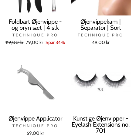
Foldbart Øjenvippe -
Øjenvippekam |
og bryn sæt | 4 stk
Separator | Sort
TECHNIQUE PRO
TECHNIQUE PRO
Normal
Tilbudspris
119,00 kr
79,00 kr
Spar 34%
49,00 kr
pris
Øjenvippe Applicator
Kunstige Øjenvipper -
Eyelash Extensions no.
TECHNIQUE PRO
701
69,00 kr