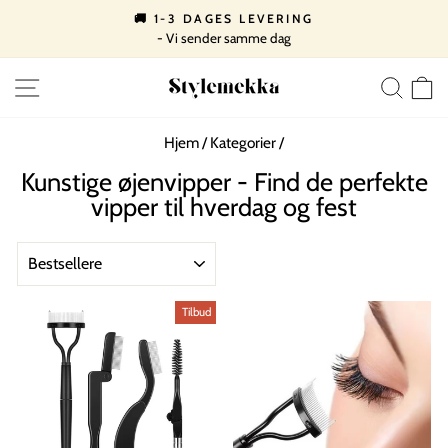
Spring
📦 LEVERING FRA 29 KR
til
- GRATIS VED KØB OVER 399,-
Pause
indhold
slideshow
SIDE NAVIGATION
SØ
Hjem
/
Kategorier
/
Kunstige øjenvipper - Find de perfekte
vipper til hverdag og fest
SORTERE
Tilbud