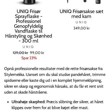
UNIQ Frisør
UNIQ Frisørsakse sæt
Sprayflaske -
med kam
Professionel
UNIQ
Genopfyldelig
349,00 kr
Vandflaske til
Hårstyling og Skønhed
- 300 ml
UNIQ
Normal
Tilbudspris
129,00 kr
99,00 kr
pris
Spar 23%
Opnå professionelle resultater med de rette frisørsakse fra
Stylemekka. Uanset om du skal studse pandehåret, trimme
spidserne eller kaste dig ud i en komplet hjemmeklipning,
sikrer en skarp og ergonomisk hårsaks, at du får et rent snit
uden at skade hårstråene.
Ultrahøje skarphed:
Præcis slibning der sikrer, at håret
klippes over frem for at blive bøjet eller mast.