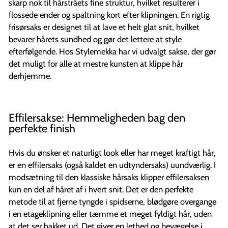
skarp nok til hårstråets fine struktur, hvilket resulterer i
flossede ender og spaltning kort efter klipningen. En rigtig
frisørsaks er designet til at lave et helt glat snit, hvilket
bevarer hårets sundhed og gør det lettere at style
efterfølgende. Hos Stylemekka har vi udvalgt sakse, der gør
det muligt for alle at mestre kunsten at klippe hår
derhjemme.
Effilersakse: Hemmeligheden bag den
perfekte finish
Hvis du ønsker et naturligt look eller har meget kraftigt hår,
er en effilersaks (også kaldet en udtyndersaks) uundværlig. I
modsætning til den klassiske hårsaks klipper effilersaksen
kun en del af håret af i hvert snit. Det er den perfekte
metode til at fjerne tyngde i spidserne, blødgøre overgange
i en etageklipning eller tæmme et meget fyldigt hår, uden
at det ser hakket ud. Det giver en lethed og bevægelse i