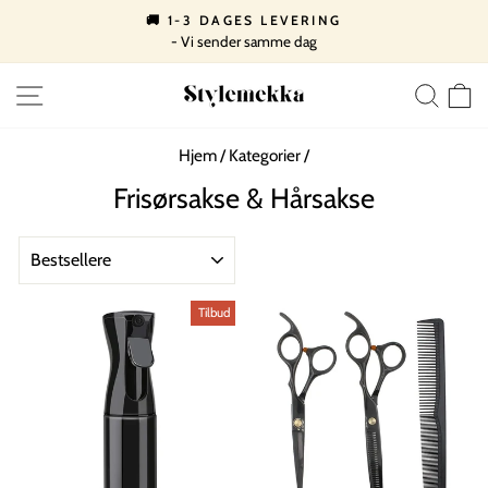
Spring
🚚 1-3 DAGES LEVERING
til
- Vi sender samme dag
Pause
indhold
slideshow
SIDE NAVIGATION
SØ
Hjem
/
Kategorier
/
Frisørsakse & Hårsakse
SORTERE
Tilbud