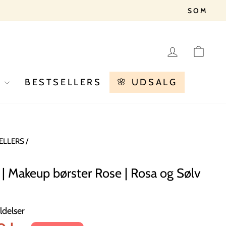
LOG IN
KU
R
BESTSELLERS
🌸 UDSALG
ELLERS
/
| Makeup børster Rose | Rosa og Sølv
delser
is