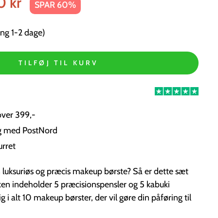
0 kr
SPAR 60%
ng 1-2 dage)
TILFØJ TIL KURV
over 399,-
ng med PostNord
urret
n luksuriøs og præcis makeup børste? Så er dette sæt
kken indeholder 5 præcisionspensler og 5 kabuki
ig i alt 10 makeup børster, der vil gøre din påføring til