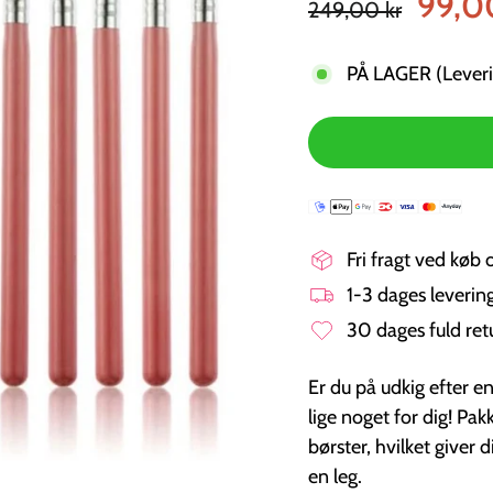
99,0
249,00 kr
pris
PÅ LAGER (Leveri
Fri fragt ved køb 
1-3 dages leveri
30 dages fuld ret
Er du på udkig efter e
lige noget for dig! Pa
børster, hvilket giver d
en leg.