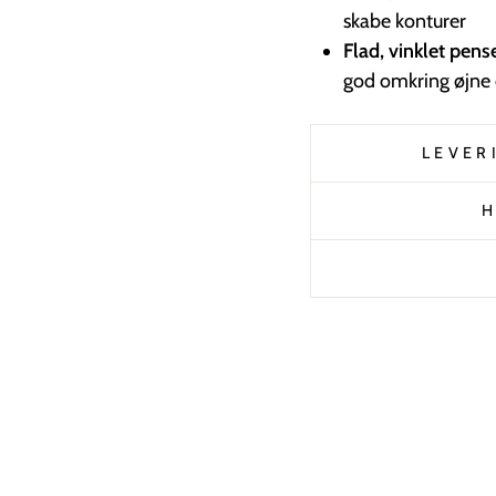
skabe konturer
Flad, vinklet pens
god omkring øjne
LEVER
H