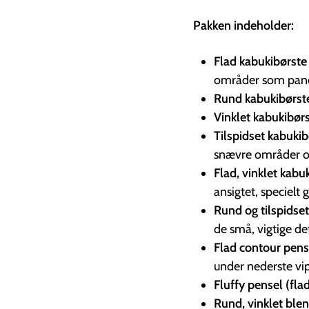
Pakken indeholder:
Flad kabukibørste
områder som pand
Rund kabukibørst
Vinklet kabukibør
Tilspidset kabukib
snævre områder o
Flad, vinklet kabu
ansigtet, speciel
Rund og tilspidse
de små, vigtige det
Flad contour pens
under nederste vi
Fluffy pensel (fla
Rund, vinklet ble