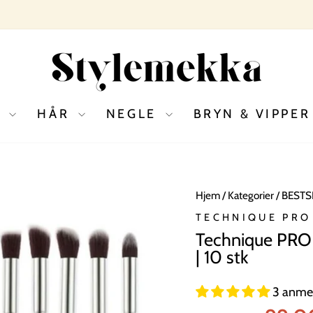
SE ALLE TILBUD
SOMMERSALG 2026
Pause
slideshow
D
HÅR
NEGLE
BRYN & VIPPE
Hjem
/
Kategorier
/
BESTS
TECHNIQUE PRO
Technique PRO 
| 10 stk
3 anmel
Normal
Tilbudspr