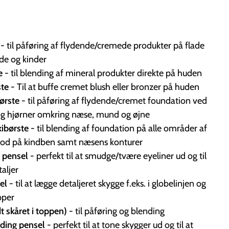
- til påføring af flydende/cremede produkter på flade
e og kinder
e
- til blending af mineral produkter direkte på huden
ste
- Til at buffe cremet blush eller bronzer på huden
ørste
- til påføring af flydende/cremet foundation ved
g hjørner omkring næse, mund og øjne
kibørste
- til blending af foundation på alle områder af
t god på kindben samt næsens konturer
t pensel
- perfekt til at smudge/tvære eyeliner ud og til
aljer
el
- til at lægge detaljeret skygge f.eks. i globelinjen og
pper
dt skåret i toppen)
- til påføring og blending
nding pensel
- perfekt til at tone skygger ud og til at