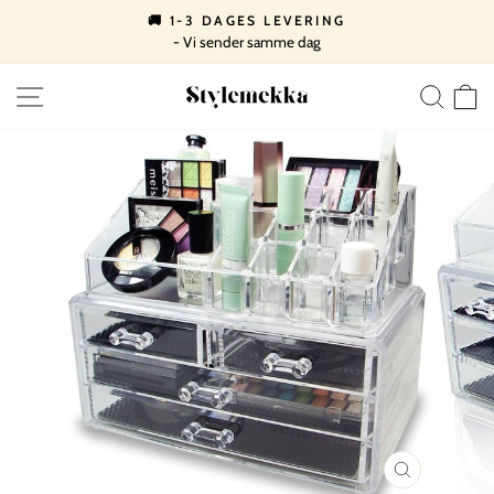
Spring
🚚 1-3 DAGES LEVERING
til
- Vi sender samme dag
Pause
indhold
slideshow
SIDE NAVIGATION
SØ
LUK