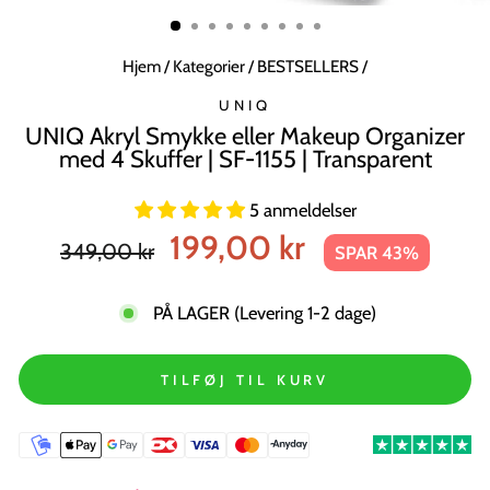
MODUL
Hjem
/
Kategorier
/
BESTSELLERS
/
UNIQ
UNIQ Akryl Smykke eller Makeup Organizer
med 4 Skuffer | SF-1155 | Transparent
5 anmeldelser
Normal
Tilbudspris
199,00 kr
349,00 kr
SPAR 43%
pris
PÅ LAGER (Levering 1-2 dage)
TILFØJ TIL KURV