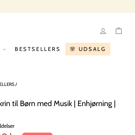
LOG IN
KU
R
BESTSELLERS
🌸 UDSALG
ELLERS
/
n til Børn med Musik | Enhjørning |
delser
is