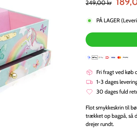
189,
249,00 kr
pris
PÅ LAGER (Leveri
Fri fragt ved køb 
1-3 dages leveri
30 dages fuld ret
Flot smykkeskrin til 
trækket op bagpå, så de
drejer rundt.