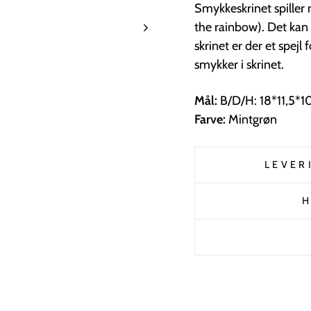
Smykkeskrinet spiller
the rainbow).
Det kan 
skrinet er der et spejl
smykker i skrinet.
Mål:
B/D/H: 18*11,5*1
Farve:
Mintgrøn
LEVER
H