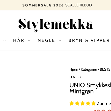
SE ALLE TILBUD
SOMMERSALG 2026
Pause
slideshow
D
HÅR
NEGLE
BRYN & VIPPE
Hjem
/
Kategorier
/
BESTS
UNIQ
UNIQ Smykkeskri
Mintgrøn
2 anmel
Normal
Tilbudspr