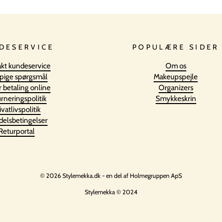
DESERVICE
POPULÆRE SIDER
kt kundeservice
Om os
pige spørgsmål
Makeupspejle
r betaling online
Organizers
rneringspolitik
Smykkeskrin
ivatlivspolitik
elsbetingelser
Returportal
© 2026 Stylemekka.dk - en del af Holmegruppen ApS
Stylemekka © 2024