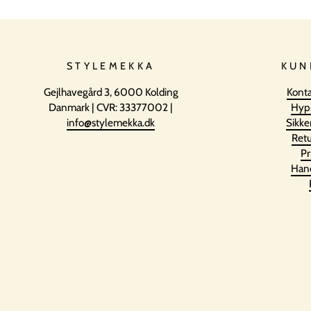
STYLEMEKKA
KUN
Gejlhavegård 3, 6000 Kolding
Konta
Danmark | CVR: 33377002 |
Hyp
info@stylemekka.dk
Sikke
Retu
Pr
Hand