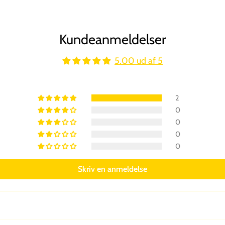
Kundeanmeldelser
5.00 ud af 5
2
0
0
0
0
Skriv en anmeldelse