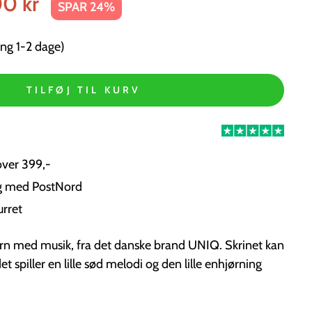
00 kr
SPAR 24%
ng 1-2 dage)
TILFØJ TIL KURV
over 399,-
ng med PostNord
urret
børn med musik, fra det danske brand UNIQ. Skrinet kan
t spiller en lille sød melodi og den lille enhjørning