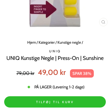
LU
MO
Hjem
/
Kategorier
/
Kunstige negle
/
UNIQ
UNIQ Kunstige Negle | Press-On | Sunshine
Normal
Tilbudspris
49,00 kr
79,00 kr
SPAR 38%
pris
PÅ LAGER (Levering 1-2 dage)
TILFØJ TIL KURV