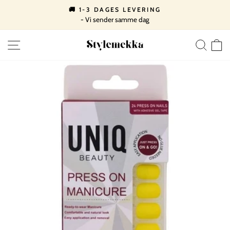
Spring
🚚 1-3 DAGES LEVERING
til
- Vi sender samme dag
Pause
indhold
slideshow
SIDE NAVIGATION
SØ