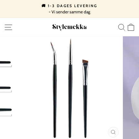
Spring
🚚 1-3 DAGES LEVERING
til
- Vi sender samme dag
Pause
indhold
slideshow
SIDE NAVIGATION
SØ
LUK