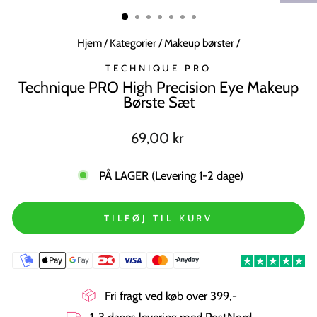
MODUL
Hjem
/
Kategorier
/
Makeup børster
/
TECHNIQUE PRO
Technique PRO High Precision Eye Makeup
Børste Sæt
Normal
69,00 kr
pris
PÅ LAGER (Levering 1-2 dage)
TILFØJ TIL KURV
Fri fragt ved køb over 399,-
1-3 dages levering med PostNord