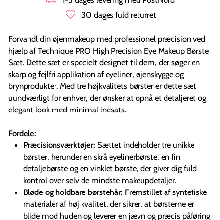
30 dages fuld returret
Forvandl din øjenmakeup med professionel præcision ved
hjælp af Technique PRO High Precision Eye Makeup Børste
Sæt. Dette sæt er specielt designet til dem, der søger en
skarp og fejlfri applikation af eyeliner, øjenskygge og
brynprodukter. Med tre højkvalitets børster er dette sæt
uundværligt for enhver, der ønsker at opnå et detaljeret og
elegant look med minimal indsats.
Fordele:
Præcisionsværktøjer:
Sættet indeholder tre unikke
børster, herunder en skrå eyelinerbørste, en fin
detaljebørste og en vinklet børste, der giver dig fuld
kontrol over selv de mindste makeupdetaljer.
Bløde og holdbare børstehår: F
remstillet af syntetiske
materialer af høj kvalitet, der sikrer, at børsterne er
blide mod huden og leverer en jævn og præcis påføring