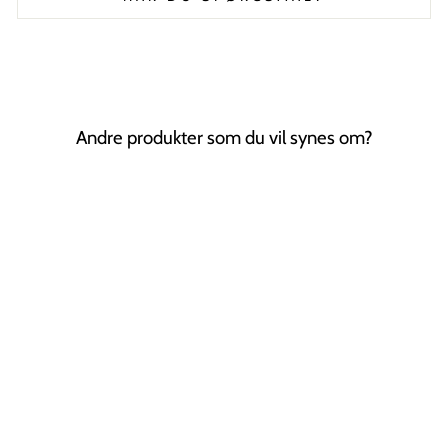
Andre produkter som du vil synes om?
Technique PRO
Multi Bake
Makeup Sponges
TECHNIQUE PRO
99,00 kr