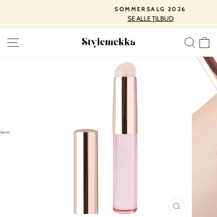
Spring
SOMMERSALG 2026
til
SE ALLE TILBUD
Pause
indhold
slideshow
SIDE NAVIGATION
SØ
LUK