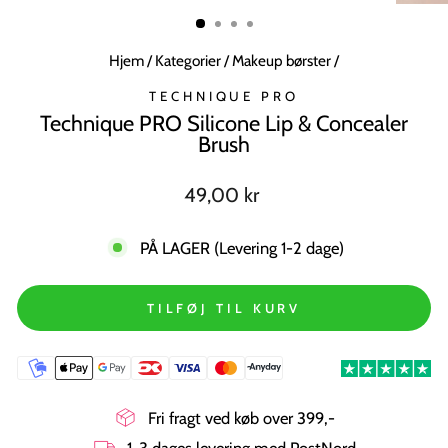
MODUL
Hjem
/
Kategorier
/
Makeup børster
/
TECHNIQUE PRO
Technique PRO Silicone Lip & Concealer
Brush
Normal
49,00 kr
pris
PÅ LAGER (Levering 1-2 dage)
TILFØJ TIL KURV
Fri fragt ved køb over 399,-
1-3 dages levering med PostNord