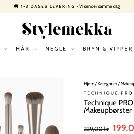
- Vi sender samme dag
🚚 1-3 DAGES LEVERING
Pause
slideshow
D
HÅR
NEGLE
BRYN & VIPPE
Hjem
/
Kategorier
/
Makeup
TECHNIQUE PRO
Technique PRO 
Makeupbørster
Normal
Tilbudspr
199,
229,00 kr
pris