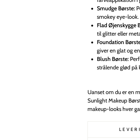
Smudge Børste:
P
smokey eye-look.
Flad Øjenskygge B
til glitter eller met
Foundation Børst
giver en glat og en
Blush Børste:
Perfe
strålende glød på 
Uanset om du er en ma
Sunlight Makeup Børst
makeup-looks hver ga
LEVER