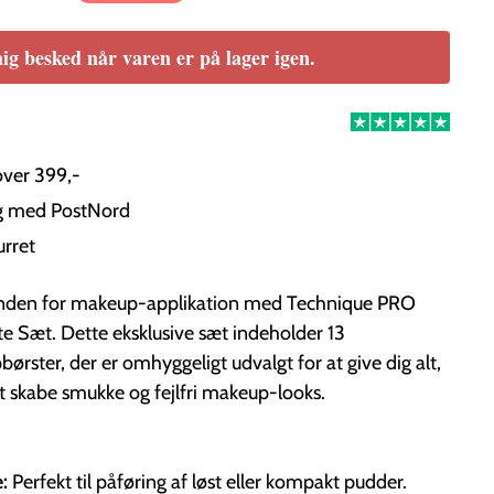
ig besked når varen er på lager igen.
over 399,-
ng med PostNord
urret
 inden for makeup-applikation med Technique PRO
e Sæt. Dette eksklusive sæt indeholder 13
ørster, der er omhyggeligt udvalgt for at give dig alt,
t skabe smukke og fejlfri makeup-looks.
e:
Perfekt til påføring af løst eller kompakt pudder.