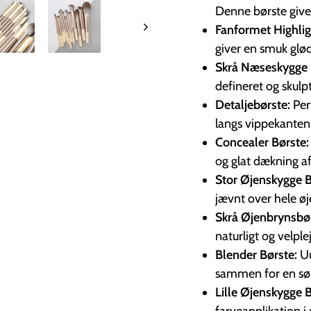
Denne børste giver
Fanformet Highlig
giver en smuk glød
Skrå Næseskygge 
defineret og skulp
Detaljebørste:
Per
langs vippekanten
Concealer Børste:
og glat dækning a
Stor Øjenskygge 
jævnt over hele øj
Skrå Øjenbrynsbø
naturligt og velple
Blender Børste:
Uu
sammen for en sø
Lille Øjenskygge B
farveapplikation i 