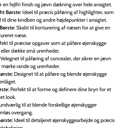
 en fejlfri finish og jævn dækning over hele ansigtet.
ht Børste:
Ideel til præcis påføring af highlighter, som
 til dine kindben og andre højdepunkter i ansigtet.
Børste:
Skabt til konturering af næsen for at give en
tureret næse.
fekt til præcise opgaver som at påføre øjenskygge
 eller dække små urenheder.
Velegnet til påføring af concealer, der sikrer en jævn
f mørke rande og urenheder.
Børste:
Designet til at påføre og blende øjenskygge
enlåget.
rste
: Perfekt til at forme og definere dine bryn for et
jet look.
ndværlig til at blende forskellige øjenskygger
mløs overgang.
ørste:
Ideel til detaljeret øjenskyggearbejde og præcis
globelinjen.