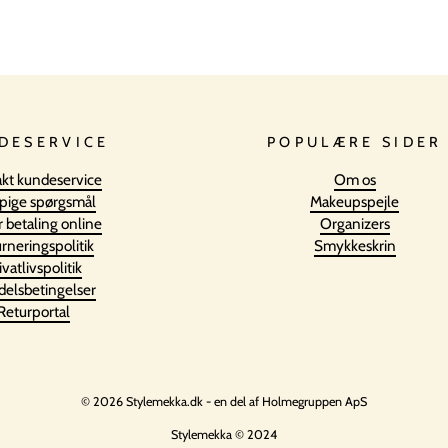
DESERVICE
POPULÆRE SIDER
kt kundeservice
Om os
pige spørgsmål
Makeupspejle
r betaling online
Organizers
rneringspolitik
Smykkeskrin
ivatlivspolitik
elsbetingelser
Returportal
© 2026 Stylemekka.dk - en del af Holmegruppen ApS
Stylemekka © 2024