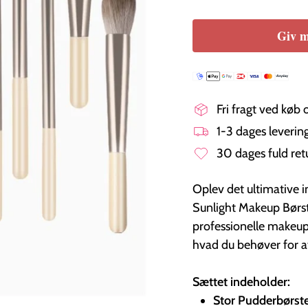
Giv m
Fri fragt ved køb 
1-3 dages leveri
30 dages fuld ret
Oplev det ultimative
Sunlight Makeup Børst
professionelle makeupb
hvad du behøver for a
Sættet indeholder:
Stor Pudderbørst