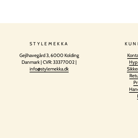
STYLEMEKKA
KUN
Gejlhavegård 3, 6000 Kolding
Konta
Danmark | CVR: 33377002 |
Hyp
info@stylemekka.dk
Sikke
Retu
Pr
Hand