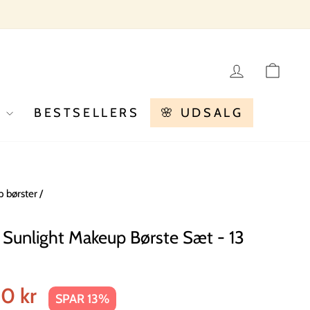
LOG IN
KU
R
BESTSELLERS
🌸 UDSALG
 børster
/
Sunlight Makeup Børste Sæt - 13
is
00 kr
SPAR 13%