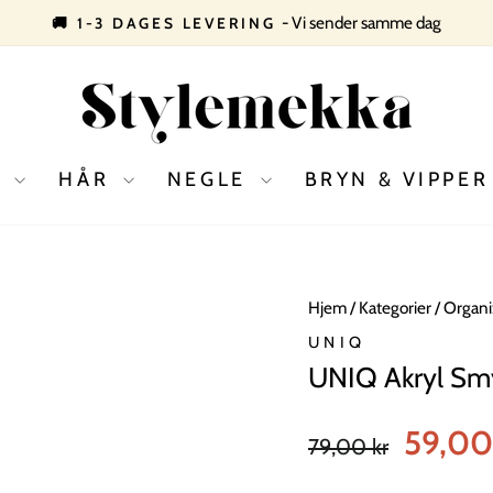
- Vi sender samme dag
🚚 1-3 DAGES LEVERING
Pause
slideshow
D
HÅR
NEGLE
BRYN & VIPPE
Hjem
/
Kategorier
/
Organi
UNIQ
UNIQ Akryl Smy
Normal
Tilbudspris
59,00
79,00 kr
pris