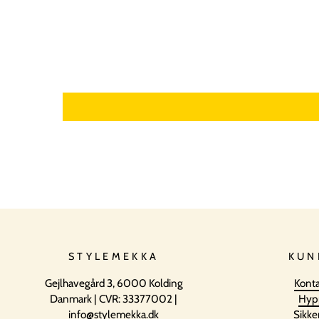
STYLEMEKKA
KUN
Gejlhavegård 3, 6000 Kolding
Konta
Danmark | CVR: 33377002 |
Hyp
info@stylemekka.dk
Sikke