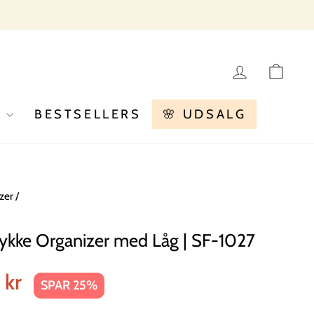
LOG IN
KU
R
BESTSELLERS
🌸 UDSALG
zer
/
kke Organizer med Låg | SF-1027
 kr
SPAR 25%