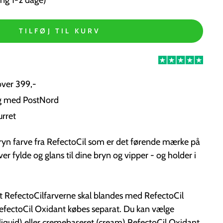
TILFØJ TIL KURV
over 399,-
ng med PostNord
urret
bryn farve fra RefectoCil som er det førende mærke på
r fylde og glans til dine bryn og vipper - og holder i
RefectoCilfarverne skal blandes med RefectoCil
RefectoCil Oxidant købes separat. Du kan vælge
iquid) eller cremebaseret (cream) RefectoCil Oxidant.