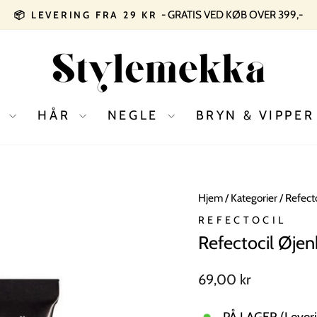
- GRATIS VED KØB OVER 399,-
📦 LEVERING FRA 29 KR
Pause
slideshow
D
HÅR
NEGLE
BRYN & VIPPE
Hjem
/
Kategorier
/
Refect
REFECTOCIL
Refectocil Øjenb
Normal
69,00 kr
pris
PÅ LAGER (Leveri