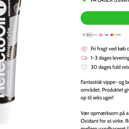
Fri fragt ved køb 
1-3 dages leveri
30 dages fuld ret
Fantastisk vippe- og 
området. Produktet give
op til seks uger!
Vær opmærksom på at 
Oxidant for at virke. 
mellem vandbaseret (l