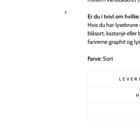
Er du i tvivl om hvilk
Hvis du har lysebrune e
blåsort, kastanje eller
farverne graphit og ly
Farve:
Sort
LEVER
H