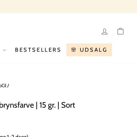
LOG IN
KU
R
BESTSELLERS
🌸 UDSALG
oCil
/
rynsfarve | 15 gr. | Sort
ng 1-2 dage)