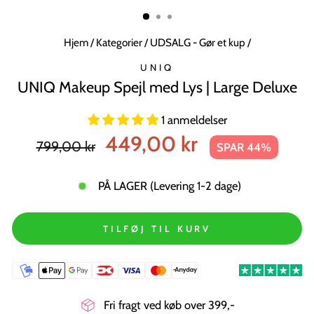
MODUL
Hjem
/
Kategorier
/
UDSALG - Gør et kup
/
UNIQ
UNIQ Makeup Spejl med Lys | Large Deluxe
1 anmeldelser
Normal
Tilbudspris
449,00 kr
799,00 kr
SPAR 44%
pris
PÅ LAGER (Levering 1-2 dage)
TILFØJ TIL KURV
Fri fragt ved køb over 399,-