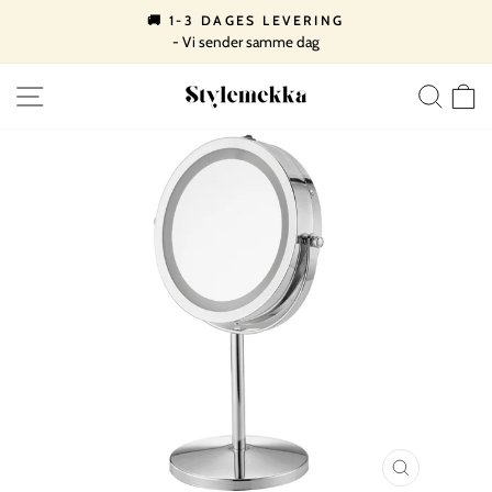
Spring
🚚 1-3 DAGES LEVERING
til
- Vi sender samme dag
Pause
indhold
slideshow
SIDE NAVIGATION
SØ
LUK