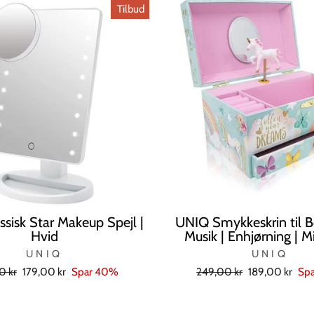
Tilbud
sisk Star Makeup Spejl |
UNIQ Smykkeskrin til 
Hvid
Musik | Enhjørning | M
UNIQ
UNIQ
l
Tilbudspris
Normal
Tilbudspris
0 kr
179,00 kr
Spar 40%
249,00 kr
189,00 kr
Sp
pris