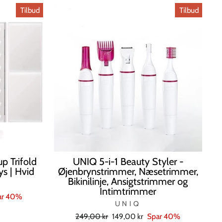
Tilbud
Tilbud
 Trifold
UNIQ 5-i-1 Beauty Styler -
s | Hvid
Øjenbrynstrimmer, Næsetrimmer,
Bikinilinje, Ansigtstrimmer og
Intimtrimmer
ar 40%
UNIQ
Normal
Tilbudspris
249,00 kr
149,00 kr
Spar 40%