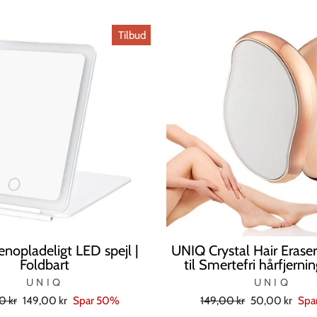
Tilbud
nopladeligt LED spejl |
UNIQ Crystal Hair Eraser 
Foldbart
til Smertefri hårfjernin
UNIQ
UNIQ
l
Tilbudspris
Normal
Tilbudspris
0 kr
149,00 kr
Spar 50%
149,00 kr
50,00 kr
Spa
pris