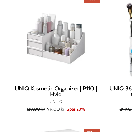
UNIQ Kosmetik Organizer | P110 |
UNIQ 36
Hvid
UNIQ
Normal
Tilbudspris
Norma
129,00 kr
99,00 kr
Spar 23%
299,0
pris
pris