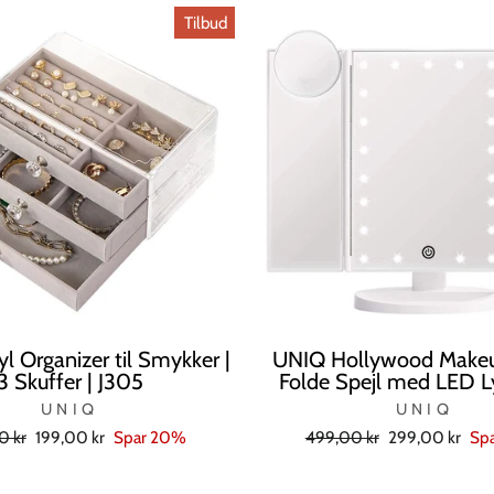
Tilbud
l Organizer til Smykker |
UNIQ Hollywood Makeup
3 Skuffer | J305
Folde Spejl med LED Ly
UNIQ
UNIQ
l
Tilbudspris
Normal
Tilbudspris
0 kr
199,00 kr
Spar 20%
499,00 kr
299,00 kr
Sp
pris