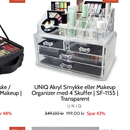
ske /
UNIQ Akryl Smykke eller Makeup
t Makeup |
Organizer med 4 Skuffer | SF-1155 |
Transparent
UNIQ
Normal
Tilbudspris
ar 48%
349,00 kr
199,00 kr
Spar 43%
pris