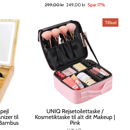
Normal
Tilbudspris
299,00 kr
249,00 kr
Spar 17%
pris
Tilbud
pejl
UNIQ Rejsetoilettaske /
izer til
Kosmetiktaske til alt dit Makeup |
 Bambus
Pink
UNIQ