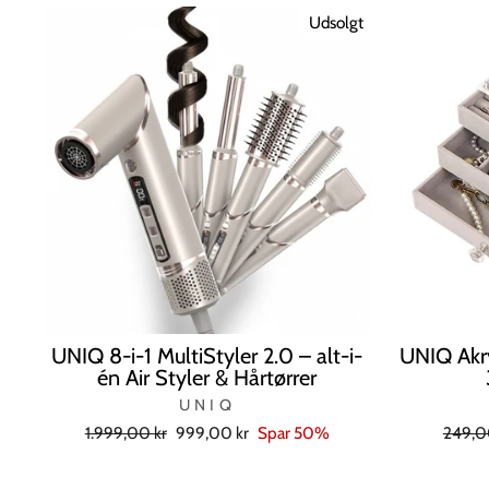
Udsolgt
UNIQ 8-i-1 MultiStyler 2.0 – alt-i-
UNIQ Akry
én Air Styler & Hårtørrer
UNIQ
Normal
Tilbudspris
Norma
1.999,00 kr
999,00 kr
Spar 50%
249,0
pris
pris