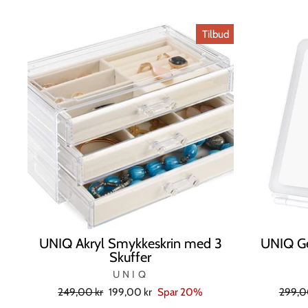
Tilbud
UNIQ Akryl Smykkeskrin med 3
UNIQ Ge
Skuffer
UNIQ
Normal
Tilbudspris
Norma
249,00 kr
199,00 kr
Spar 20%
299,0
pris
pris