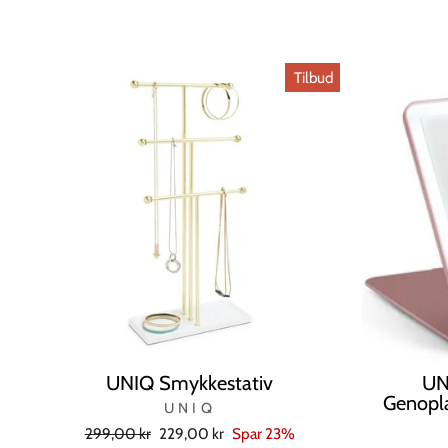
Tilbud
UNIQ Smykkestativ
UN
Genopla
UNIQ
Normal
Tilbudspris
299,00 kr
229,00 kr
Spar 23%