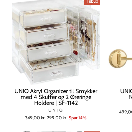
Tilbud
UNIQ Akryl Organizer til Smykker
UNIQ
med 4 Skuffer og 2 Øreringe
F
Holdere | SF-1142
UNIQ
Norma
499,0
Normal
Tilbudspris
349,00 kr
299,00 kr
Spar 14%
pris
pris