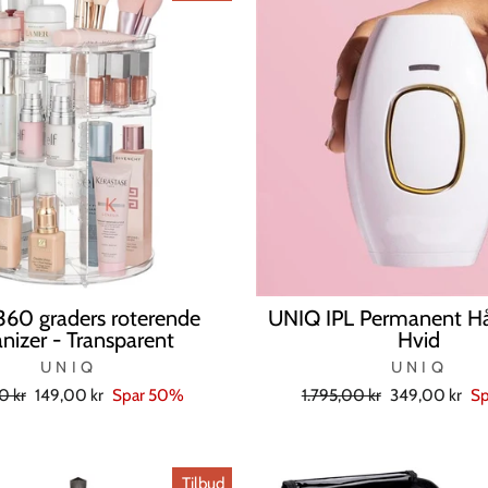
60 graders roterende
UNIQ IPL Permanent Hår
nizer - Transparent
Hvid
UNIQ
UNIQ
l
Tilbudspris
Normal
Tilbudspris
0 kr
149,00 kr
Spar 50%
1.795,00 kr
349,00 kr
Sp
pris
Tilbud