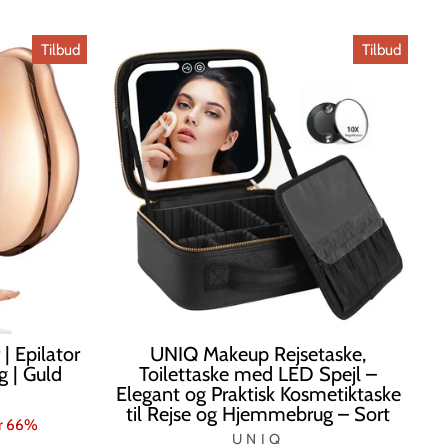
pris
Tilbud
Tilbud
| Epilator
UNIQ Makeup Rejsetaske,
g | Guld
Toilettaske med LED Spejl –
Elegant og Praktisk Kosmetiktaske
til Rejse og Hjemmebrug – Sort
r 66%
UNIQ