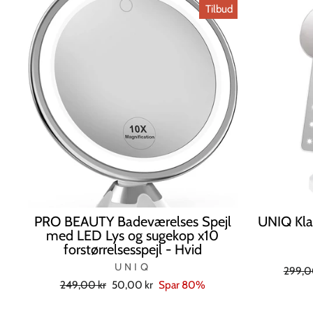
Tilbud
PRO BEAUTY Badeværelses Spejl
UNIQ Klas
med LED Lys og sugekop x10
forstørrelsesspejl - Hvid
UNIQ
Norma
299,0
Normal
Tilbudspris
249,00 kr
50,00 kr
Spar 80%
pris
pris