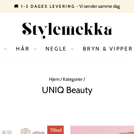
- Vi sender samme dag
🚚 1-3 DAGES LEVERING
Pause
slideshow
D
HÅR
NEGLE
BRYN & VIPPE
Hjem
/
Kategorier
/
UNIQ Beauty
Tilbud