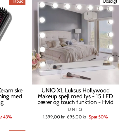
Tilbud
Udsolgt
Keramiske
UNIQ XL Luksus Hollywood
mning med
Makeup spejl med lys - 15 LED
ng
pærer og touch funktion - Hvid
UNIQ
Normal
Tilbudspris
ar 43%
1.399,00 kr
695,00 kr
Spar 50%
pris