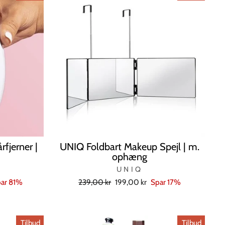
fjerner |
UNIQ Foldbart Makeup Spejl | m.
ophæng
UNIQ
Normal
Tilbudspris
ar 81%
239,00 kr
199,00 kr
Spar 17%
pris
Tilbud
Tilbud