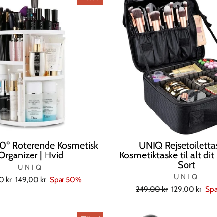
0º Roterende Kosmetisk
UNIQ Rejsetoiletta
Organizer | Hvid
Kosmetiktaske til alt di
Sort
UNIQ
UNIQ
l
Tilbudspris
0 kr
149,00 kr
Spar 50%
Normal
Tilbudspris
249,00 kr
129,00 kr
Sp
pris