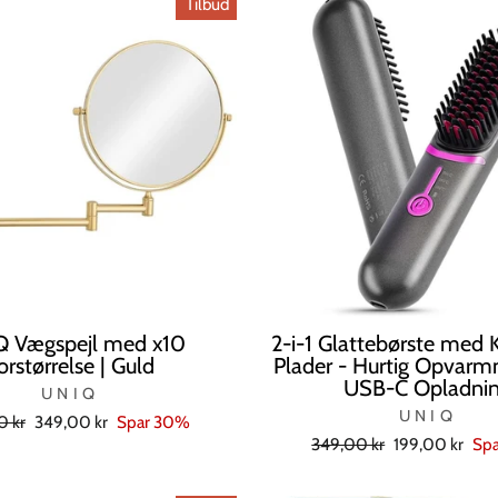
Tilbud
 Vægspejl med x10
2-i-1 Glattebørste med 
orstørrelse | Guld
Plader - Hurtig Opvar
USB-C Opladni
UNIQ
UNIQ
l
Tilbudspris
0 kr
349,00 kr
Spar 30%
Normal
Tilbudspris
349,00 kr
199,00 kr
Sp
pris