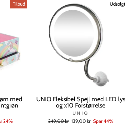
Tilbud
Udsolgt
Børn med
UNIQ Fleksibel Spejl med LED lys
intgrøn
og x10 Forstørrelse
UNIQ
Normal
Tilbudspris
ar 24%
249,00 kr
139,00 kr
Spar 44%
pris