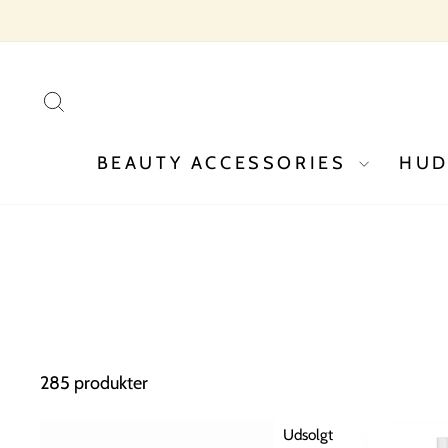
Spring
til
indhold
SØG
BEAUTY ACCESSORIES
HU
285 produkter
Udsolgt