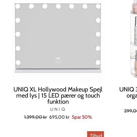
UNIQ XL Hollywood Makeup Spejl
UNIQ 3
med lys | 15 LED pærer og touch
orga
funktion
UNIQ
Norma
299,0
Normal
Tilbudspris
1.399,00 kr
695,00 kr
Spar 50%
pris
pris
Tilbud