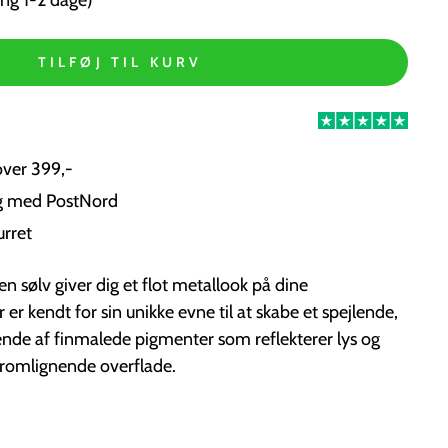
TILFØJ TIL KURV
over 399,-
ng med PostNord
urret
 sølv giver dig et flot metallook på dine
r kendt for sin unikke evne til at skabe et spejlende,
ående af finmalede pigmenter som reflekterer lys og
 kromlignende overflade.