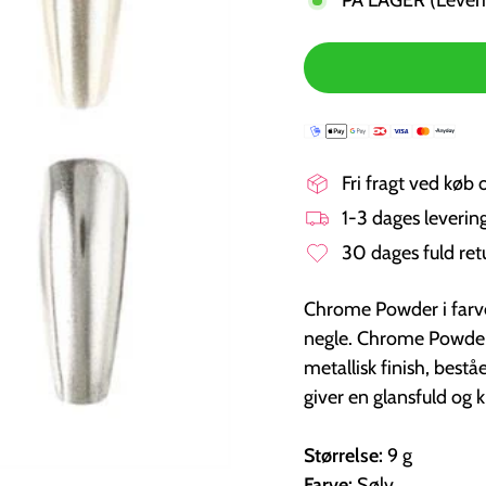
Fri fragt ved køb 
1-3 dages leveri
30 dages fuld ret
Chrome Powder i farven
negle. Chrome Powder e
metallisk finish, best
giver en glansfuld og
Størrelse:
9 g
Farve:
Sølv