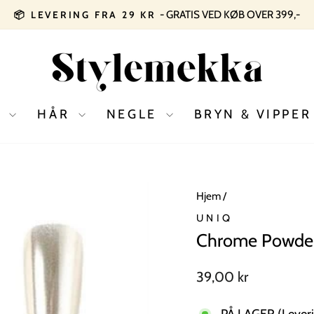
SE ALLE TILBUD
SOMMERSALG 2026
Pause
slideshow
D
HÅR
NEGLE
BRYN & VIPPE
Hjem
/
UNIQ
Chrome Powder
Normal
39,00 kr
pris
PÅ LAGER (Leveri