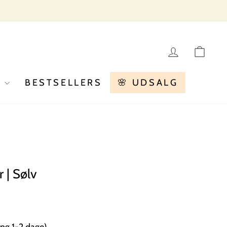
LOG IN
KU
R
BESTSELLERS
🌸 UDSALG
 | Sølv
ng 1-2 dage)