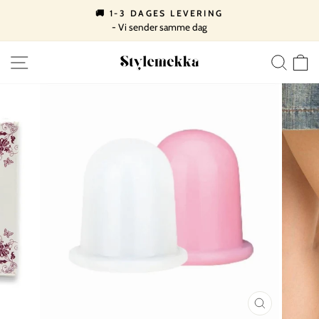
Spring
🚚 1-3 DAGES LEVERING
til
- Vi sender samme dag
Pause
indhold
slideshow
SIDE NAVIGATION
SØ
LUK