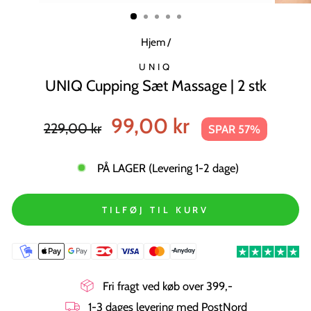
MODUL
Hjem
/
UNIQ
UNIQ Cupping Sæt Massage | 2 stk
Normal
Tilbudspris
99,00 kr
229,00 kr
SPAR 57%
pris
PÅ LAGER (Levering 1-2 dage)
TILFØJ TIL KURV
Fri fragt ved køb over 399,-
1-3 dages levering med PostNord