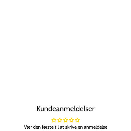
Tilbud
UNIQ Cupping
Sæt Massage | 2
stk
UNIQ
Normal
Tilbudspris
229,00 kr
99,00 kr
pris
Spar 57%
Kundeanmeldelser
Vær den første til at skrive en anmeldelse