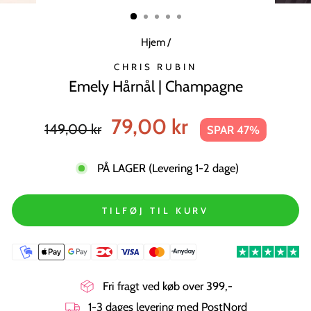
MODUL
Hjem
/
CHRIS RUBIN
Emely Hårnål | Champagne
Normal
Tilbudspris
79,00 kr
149,00 kr
SPAR 47%
pris
PÅ LAGER (Levering 1-2 dage)
TILFØJ TIL KURV
Fri fragt ved køb over 399,-
1-3 dages levering med PostNord