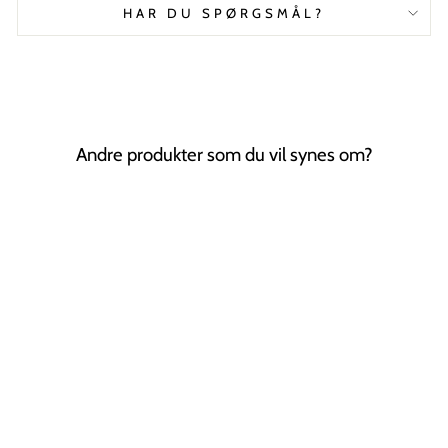
HAR DU SPØRGSMÅL?
Andre produkter som du vil synes om?
Tilbud
Emely Hårnål |
Champagne
CHRIS RUBIN
Normal
Tilbudspris
149,00 kr
79,00 kr
pris
Spar 47%