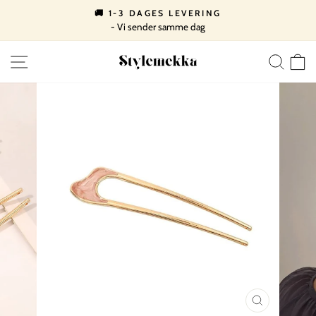
Spring
🚚 1-3 DAGES LEVERING
til
- Vi sender samme dag
Pause
indhold
slideshow
SIDE NAVIGATION
SØ
LUK