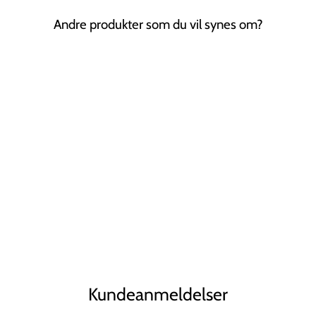
Andre produkter som du vil synes om?
Tilbud
Evie Hårspænde
Blomst
CHRIS RUBIN
Normal
Tilbudspris
74,00 kr
56,00 kr
Spar 24%
pris
Kundeanmeldelser