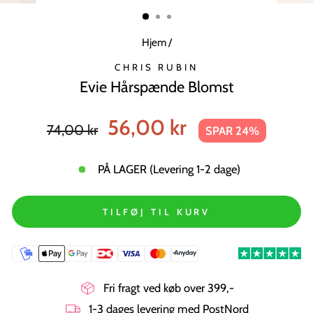
MODUL
Hjem
/
CHRIS RUBIN
Evie Hårspænde Blomst
Normal
Tilbudspris
56,00 kr
74,00 kr
SPAR 24%
pris
PÅ LAGER (Levering 1-2 dage)
TILFØJ TIL KURV
Fri fragt ved køb over 399,-
1-3 dages levering med PostNord