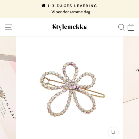
Spring
🚚 1-3 DAGES LEVERING
til
- Vi sender samme dag
Pause
indhold
slideshow
SIDE NAVIGATION
SØ
LUK