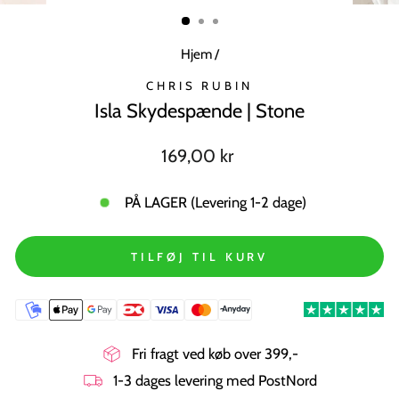
MODUL
Hjem
/
CHRIS RUBIN
Isla Skydespænde | Stone
Normal
169,00 kr
pris
PÅ LAGER (Levering 1-2 dage)
TILFØJ TIL KURV
Fri fragt ved køb over 399,-
1-3 dages levering med PostNord