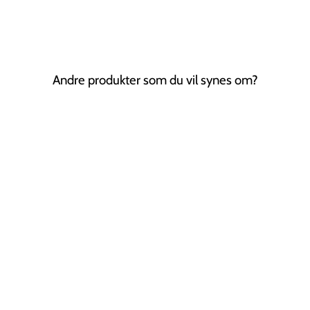
Andre produkter som du vil synes om?
Isla Skydespænde
| Stone
CHRIS RUBIN
169,00 kr