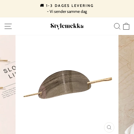
Spring
🚚 1-3 DAGES LEVERING
til
- Vi sender samme dag
Pause
indhold
slideshow
SIDE NAVIGATION
SØ
LUK