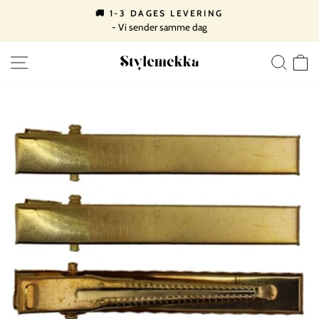
Spring
🚚 1-3 DAGES LEVERING
til
- Vi sender samme dag
Pause
indhold
slideshow
SIDE NAVIGATION
SØ