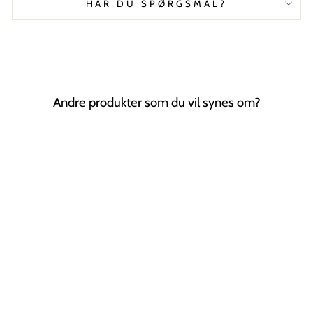
HAR DU SPØRGSMÅL?
Andre produkter som du vil synes om?
Tilbud
Metal Hårspænder
i guld, 8 stk
SOHO
Normal
Tilbudspris
22,00 kr
17,00 kr
Spar 23%
pris