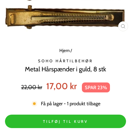
LU
MO
Hjem
/
SOHO HÅRTILBEHØR
Metal Hårspænder i guld, 8 stk
Normal
Tilbudspris
17,00 kr
22,00 kr
SPAR 23%
pris
Få på lager - 1 produkt tilbage
TILFØJ TIL KURV