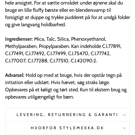
hele ansigtet. For at sætte området under øjnene skal du
bruge en lille fluffy børste eller en blendersvamp til
forsigtigt at duppe og trykke pudderet på for at undgå folder
og give langvarig holdbarhed.
Ingredienser:
Mica, Talc, Silica, Phenoxyethanol,
Methylparaben, Propylparaben. Kan indeholde C.I.77891,
C.I.77491, C.I.77492, C.I.77499, C.I.75470, C.I.77742,
C.I.77007, C.I.77288, C.I.77510, C.I.42090:2.
Advarsel:
Hold op med at bruge, hvis der opstår tegn på
irritation eller udslæt. Hvis hævet, søg straks læge.
Opbevares på et køligt og tørt sted. Kun til ekstern brug og
opbevares utilgængeligt for børn.
LEVERING, RETURNERING & GARANTI
HVORFOR STYLEMEKKA.DK