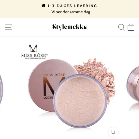
Spring
🚚 1-3 DAGES LEVERING
til
- Vi sender samme dag
Pause
indhold
slideshow
SIDE NAVIGATION
SØ
LUK