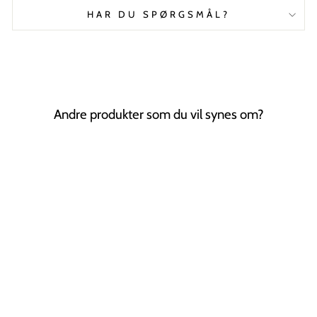
HAR DU SPØRGSMÅL?
Andre produkter som du vil synes om?
Miss Rose Loose
Powder - No. 8
Fair
MISS ROSE