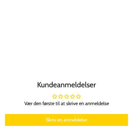
UNIQ
Parfumeflaske til
Refill med Pumpe
| 8 ml | Sort
UNIQ
79,00 kr
Kundeanmeldelser
Vær den første til at skrive en anmeldelse
Skriv en anmeldelse