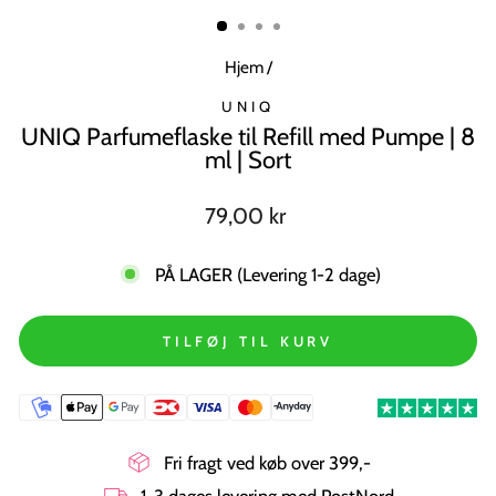
MODUL
Hjem
/
UNIQ
UNIQ Parfumeflaske til Refill med Pumpe | 8
ml | Sort
Normal
79,00 kr
pris
PÅ LAGER (Levering 1-2 dage)
TILFØJ TIL KURV
Fri fragt ved køb over 399,-
1-3 dages levering med PostNord