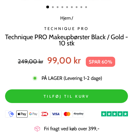
MODUL
Hjem
/
TECHNIQUE PRO
Technique PRO Makeupbørster Black / Gold -
10 stk
Normal
Tilbudspris
99,00 kr
249,00 kr
SPAR 60%
pris
PÅ LAGER (Levering 1-2 dage)
TILFØJ TIL KURV
Fri fragt ved køb over 399,-