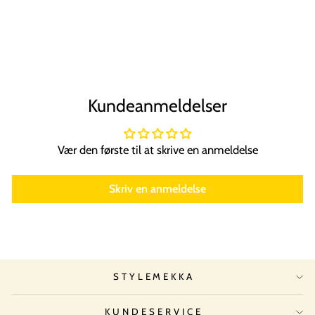
TECHNIQUE PRO
Normal
Tilbudspris
249,00 kr
99,00 kr
pris
Spar 60%
Kundeanmeldelser
Vær den første til at skrive en anmeldelse
Skriv en anmeldelse
STYLEMEKKA
KUNDESERVICE