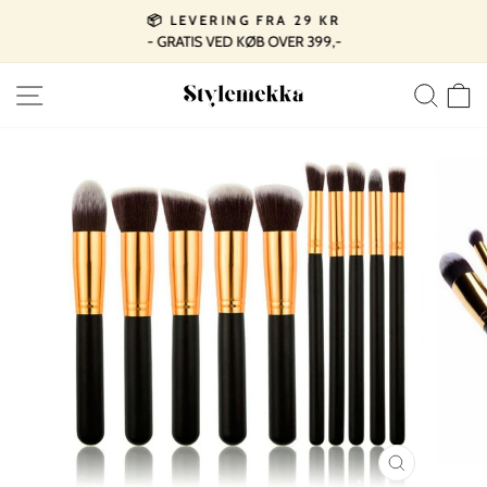
Spring
📦 LEVERING FRA 29 KR
til
- GRATIS VED KØB OVER 399,-
Pause
indhold
slideshow
SIDE NAVIGATION
SØ
LUK