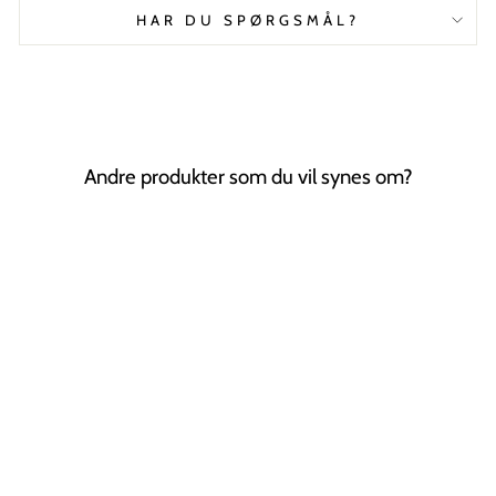
HAR DU SPØRGSMÅL?
Andre produkter som du vil synes om?
Tilbud
Technique PRO
Makeupbørster
Black / Gold - 10
stk