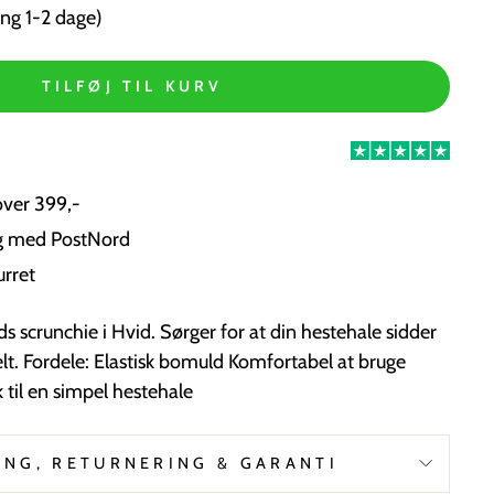
ng 1-2 dage)
TILFØJ TIL KURV
over 399,-
ng med PostNord
urret
s scrunchie i Hvid. Sørger for at din hestehale sidder
lt. Fordele: Elastisk bomuld Komfortabel at bruge
 til en simpel hestehale
ING, RETURNERING & GARANTI