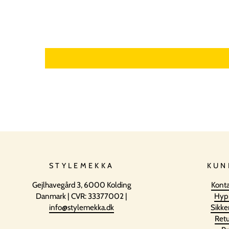
STYLEMEKKA
KUN
Gejlhavegård 3, 6000 Kolding
Konta
Danmark | CVR: 33377002 |
Hyp
info@stylemekka.dk
Sikke
Retu