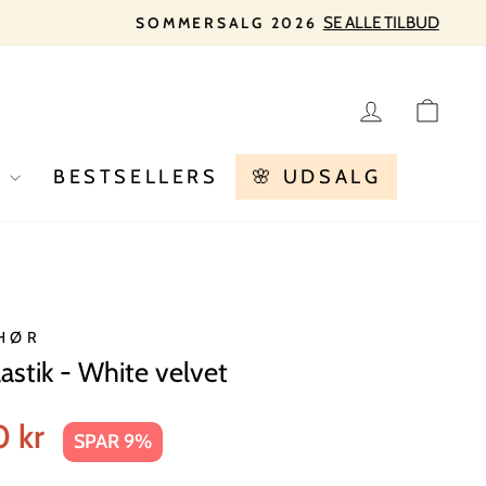
LOG IN
KU
R
BESTSELLERS
🌸 UDSALG
HØR
astik - White velvet
s
0 kr
SPAR 9%