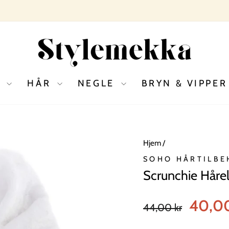
SE ALLE TILBUD
SOMMERSALG 2026
Pause
slideshow
D
HÅR
NEGLE
BRYN & VIPPE
Hjem
/
SOHO HÅRTILBE
Scrunchie Hårel
Normal
Tilbudspri
40,0
44,00 kr
pris