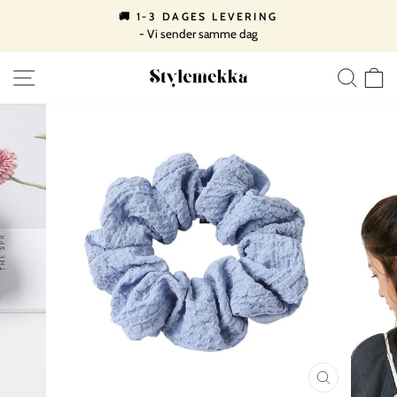
Spring
🚚 1-3 DAGES LEVERING
til
- Vi sender samme dag
Pause
indhold
slideshow
SIDE NAVIGATION
SØ
LUK