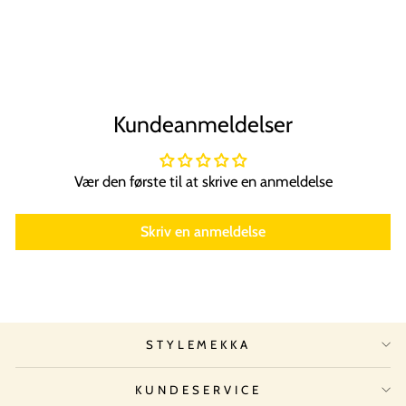
SOHO
Normal
Tilbudspris
29,00 kr
26,00 kr
Spar 10%
pris
Kundeanmeldelser
Vær den første til at skrive en anmeldelse
Skriv en anmeldelse
STYLEMEKKA
KUNDESERVICE