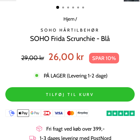
MODUL
Hjem
/
SOHO HÅRTILBEHØR
SOHO Frida Scrunchie - Blå
Normal
Tilbudspris
26,00 kr
29,00 kr
SPAR 10%
pris
PÅ LAGER (Levering 1-2 dage)
TILFØJ TIL KURV
Fri fragt ved køb over 399,-
1-3 dages levering med PostNord