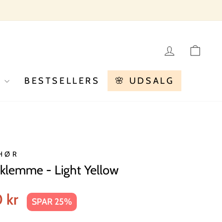
LOG IN
KU
R
BESTSELLERS
🌸 UDSALG
HØR
klemme - Light Yellow
s
 kr
SPAR 25%