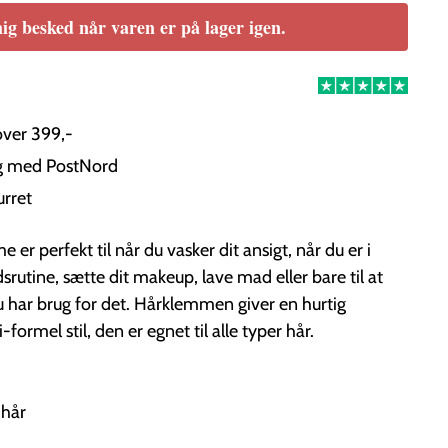
ig besked når varen er på lager igen.
over 399,-
ng med PostNord
urret
r perfekt til når du vasker dit ansigt, når du er i
utine, sætte dit makeup, lave mad eller bare til at
u har brug for det. Hårklemmen giver en hurtig
i-formel stil, den er egnet til alle typer hår.
 hår