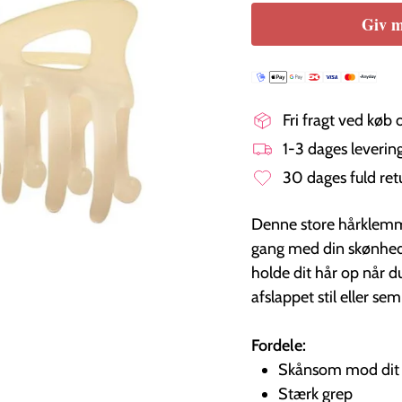
Giv m
Fri fragt ved køb 
1-3 dages leveri
30 dages fuld ret
Denne store hårklemme e
gang med din skønhedsr
holde dit hår op når d
afslappet stil eller sem
Fordele:
Skånsom mod dit
Stærk grep