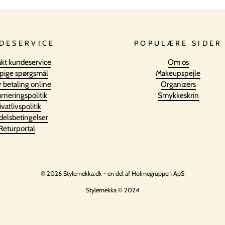
DESERVICE
POPULÆRE SIDER
kt kundeservice
Om os
pige spørgsmål
Makeupspejle
r betaling online
Organizers
rneringspolitik
Smykkeskrin
ivatlivspolitik
elsbetingelser
Returportal
© 2026 Stylemekka.dk - en del af Holmegruppen ApS
Stylemekka © 2024