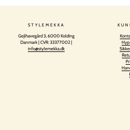
STYLEMEKKA
KUN
Gejlhavegård 3, 6000 Kolding
Konta
Danmark | CVR: 33377002 |
Hyp
info@stylemekka.dk
Sikke
Retu
Pr
Hand