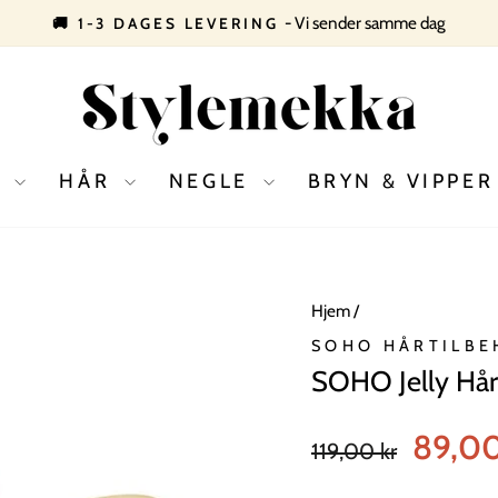
- Vi sender samme dag
🚚 1-3 DAGES LEVERING
Pause
slideshow
D
HÅR
NEGLE
BRYN & VIPPE
Hjem
/
SOHO HÅRTILBE
SOHO Jelly Hår
Normal
Tilbudspri
89,00
119,00 kr
pris