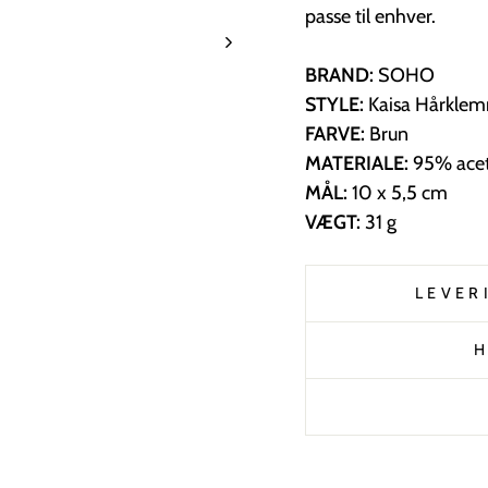
passe til enhver.
BRAND:
SOHO
STYLE:
Kaisa Hårkle
FARVE:
Brun
MATERIALE:
95% acet
MÅL:
10 x 5,5 cm
VÆGT:
31 g
LEVER
H