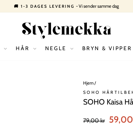
- Vi sender samme dag
🚚 1-3 DAGES LEVERING
Pause
slideshow
D
HÅR
NEGLE
BRYN & VIPPE
Hjem
/
SOHO HÅRTILBE
SOHO Kaisa Hå
Normal
Tilbudspris
59,00
79,00 kr
pris