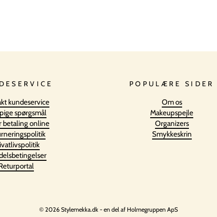
DESERVICE
POPULÆRE SIDER
kt kundeservice
Om os
pige spørgsmål
Makeupspejle
r betaling online
Organizers
rneringspolitik
Smykkeskrin
ivatlivspolitik
elsbetingelser
Returportal
© 2026 Stylemekka.dk - en del af Holmegruppen ApS