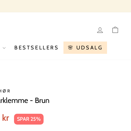
LOG IN
KU
R
BESTSELLERS
🌸 UDSALG
HØR
rklemme - Brun
 kr
SPAR 25%