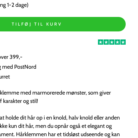
ng 1-2 dage)
TILFØJ TIL KURV
over 399,-
ng med PostNord
urret
hårklemme med marmorerede mønster, som giver
karakter og stil!
at holde dit hår op i en knold, halv knold eller anden
ikke kun dit hår, men du opnår også et elegant og
ent. Hårklemmen har et tidsløst udseende og kan