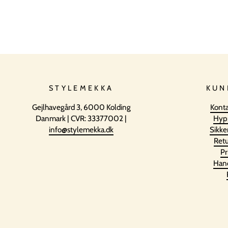
STYLEMEKKA
KUN
Gejlhavegård 3, 6000 Kolding
Konta
Danmark | CVR: 33377002 |
Hyp
info@stylemekka.dk
Sikke
Retu
Pr
Hand