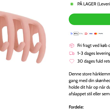
PÅ LAGER (Leveri
Fri fragt ved køb 
1-3 dages leveri
30 dages fuld ret
Denne store hårklemme e
gang med din skønhedsr
holde dit hår op når d
afslappet stil eller sem
Fordele: