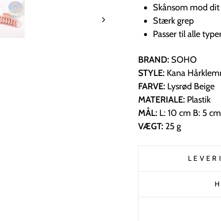
Skånsom mod dit
Stærk grep
Passer til alle type
BRAND:
SOHO
STYLE:
Kana Hårkle
FARVE:
Lysrød Beige
MATERIALE:
Plastik
MÅL:
L: 10 cm B: 5 cm
VÆGT:
25 g
LEVER
H