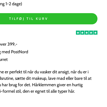
ng 1-2 dage)
TILFØJ TIL KURV
over 399,-
ng med PostNord
urret
r perfekt til når du vasker dit ansigt, når du er i
utine, sætte dit makeup, lave mad eller bare til at
u har brug for det. Hårklemmen giver en hurtig
i-formel stil, den er egnet til alle typer hår.