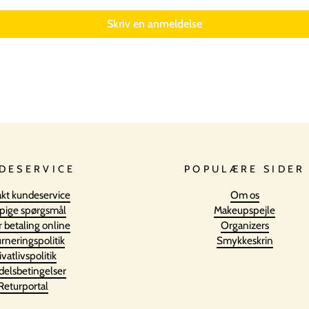
Skriv en anmeldelse
DESERVICE
POPULÆRE SIDER
kt kundeservice
Om os
pige spørgsmål
Makeupspejle
r betaling online
Organizers
rneringspolitik
Smykkeskrin
ivatlivspolitik
elsbetingelser
Returportal