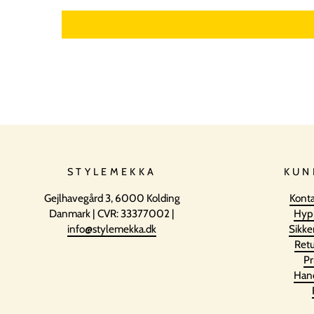
STYLEMEKKA
KUN
Gejlhavegård 3, 6000 Kolding
Konta
Danmark | CVR: 33377002 |
Hyp
info@stylemekka.dk
Sikke
Retu
Pr
Hand