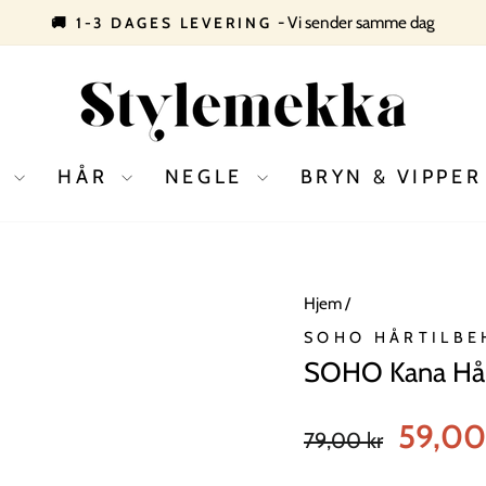
- Vi sender samme dag
🚚 1-3 DAGES LEVERING
Pause
slideshow
D
HÅR
NEGLE
BRYN & VIPPE
Hjem
/
SOHO HÅRTILBE
SOHO Kana Hår
Normal
Tilbudspris
59,00
79,00 kr
pris