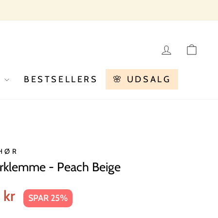
LOG IN
KU
R
BESTSELLERS
🌸 UDSALG
HØR
klemme - Peach Beige
 kr
SPAR 25%