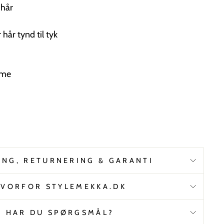
 hår
r hår tynd til tyk
mme
ING, RETURNERING & GARANTI
VORFOR STYLEMEKKA.DK
HAR DU SPØRGSMÅL?