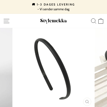
Spring
🚚 1-3 DAGES LEVERING
til
- Vi sender samme dag
Pause
indhold
slideshow
SIDE NAVIGATION
SØ
LUK