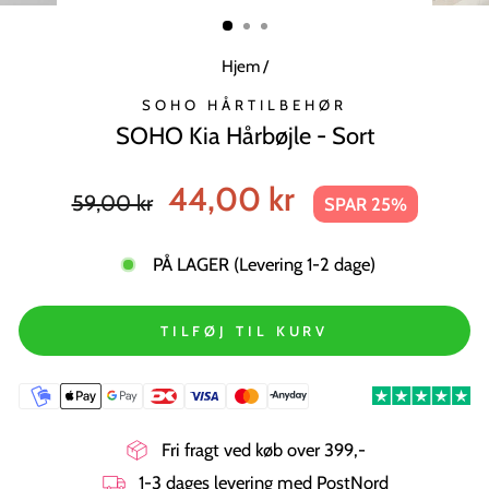
MODUL
Hjem
/
SOHO HÅRTILBEHØR
SOHO Kia Hårbøjle - Sort
Normal
Tilbudspris
44,00 kr
59,00 kr
SPAR 25%
pris
PÅ LAGER (Levering 1-2 dage)
TILFØJ TIL KURV
Fri fragt ved køb over 399,-
1-3 dages levering med PostNord