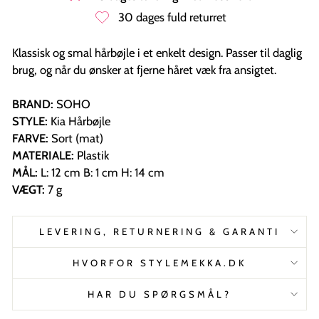
30 dages fuld returret
Klassisk og smal hårbøjle i et enkelt design. Passer til daglig
brug, og når du ønsker at fjerne håret væk fra ansigtet.
BRAND:
SOHO
STYLE:
Kia Hårbøjle
FARVE:
Sort (mat)
MATERIALE:
Plastik
MÅL:
L: 12 cm B: 1 cm H: 14 cm
VÆGT:
7 g
LEVERING, RETURNERING & GARANTI
HVORFOR STYLEMEKKA.DK
HAR DU SPØRGSMÅL?