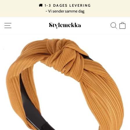
Spring
🚚 1-3 DAGES LEVERING
til
- Vi sender samme dag
Pause
indhold
slideshow
SIDE NAVIGATION
SØ