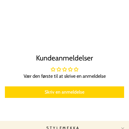
SOHO Lisa
Hårbøjle, gul
SOHO
Normal
Tilbudspris
59,00 kr
44,00 kr
Spar 25%
pris
Kundeanmeldelser
Vær den første til at skrive en anmeldelse
Skriv en anmeldelse
STYLEMEKKA