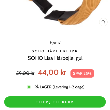
LU
MO
Hjem
/
SOHO HÅRTILBEHØR
SOHO Lisa Hårbøjle, gul
Normal
Tilbudspris
44,00 kr
59,00 kr
SPAR 25%
pris
PÅ LAGER (Levering 1-2 dage)
TILFØJ TIL KURV