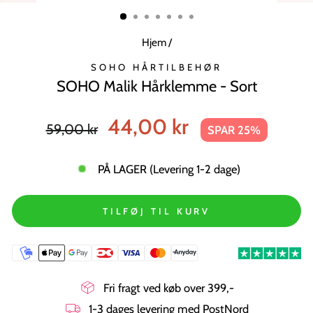
MODUL
Hjem
/
SOHO HÅRTILBEHØR
SOHO Malik Hårklemme - Sort
Normal
Tilbudspris
44,00 kr
59,00 kr
SPAR 25%
pris
PÅ LAGER (Levering 1-2 dage)
TILFØJ TIL KURV
Fri fragt ved køb over 399,-
1-3 dages levering med PostNord