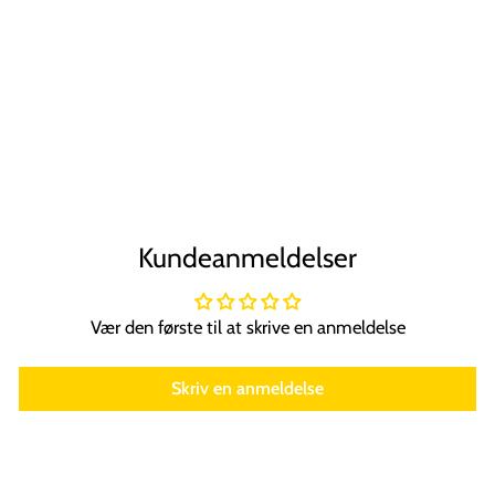
SOHO Malik
Hårklemme - Sort
SOHO
Normal
Tilbudspris
59,00 kr
44,00 kr
Spar 25%
pris
Kundeanmeldelser
Vær den første til at skrive en anmeldelse
Skriv en anmeldelse