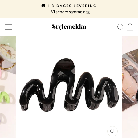
Spring
🚚 1-3 DAGES LEVERING
til
- Vi sender samme dag
Pause
indhold
slideshow
SIDE NAVIGATION
SØ
LUK