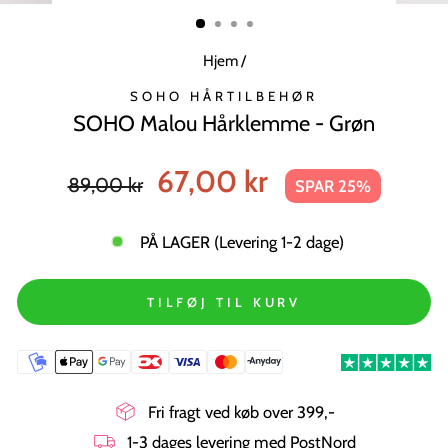
MODUL
Hjem
/
SOHO HÅRTILBEHØR
SOHO Malou Hårklemme - Grøn
Normal
Tilbudspris
67,00 kr
89,00 kr
SPAR 25%
pris
PÅ LAGER (Levering 1-2 dage)
TILFØJ TIL KURV
Fri fragt ved køb over 399,-
1-3 dages levering med PostNord