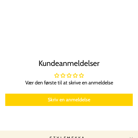
SOHO Malou
Hårklemme -
Grøn
SOHO
Normal
Tilbudspris
89,00 kr
67,00 kr
Spar 25%
pris
Kundeanmeldelser
Vær den første til at skrive en anmeldelse
Skriv en anmeldelse
STYLEMEKKA