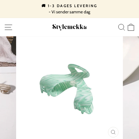
Spring
🚚 1-3 DAGES LEVERING
til
- Vi sender samme dag
Pause
indhold
slideshow
SIDE NAVIGATION
SØ
LUK