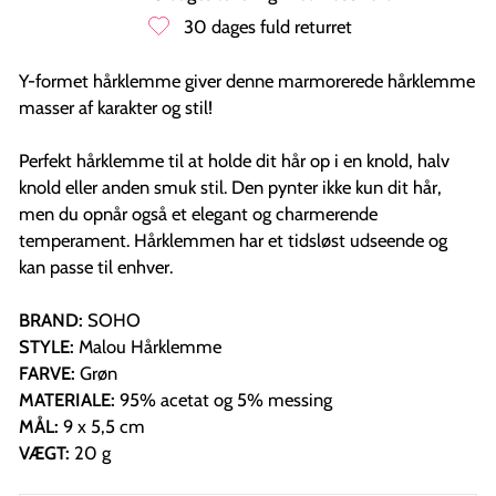
30 dages fuld returret
Y-formet hårklemme giver denne marmorerede hårklemme
masser af karakter og stil!
Perfekt hårklemme til at holde dit hår op i en knold, halv
knold eller anden smuk stil. Den pynter ikke kun dit hår,
men du opnår også et elegant og charmerende
temperament. Hårklemmen har et tidsløst udseende og
kan passe til enhver.
BRAND:
SOHO
STYLE:
Malou Hårklemme
FARVE:
Grøn
MATERIALE:
95% acetat og 5% messing
MÅL:
9 x 5,5 cm
VÆGT:
20 g