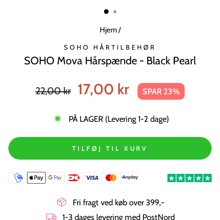
MODUL
Hjem
/
SOHO HÅRTILBEHØR
SOHO Mova Hårspænde - Black Pearl
Normal
Tilbudspris
17,00 kr
22,00 kr
SPAR 23%
pris
PÅ LAGER (Levering 1-2 dage)
TILFØJ TIL KURV
Fri fragt ved køb over 399,-
1-3 dages levering med PostNord