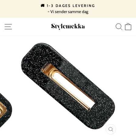
Spring
🚚 1-3 DAGES LEVERING
til
- Vi sender samme dag
Pause
indhold
slideshow
SIDE NAVIGATION
SØ
LUK