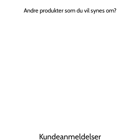
Andre produkter som du vil synes om?
Tilbud
SOHO Mova
Hårspænde -
Black Pearl
SOHO
Normal
Tilbudspris
22,00 kr
17,00 kr
Spar 23%
pris
Kundeanmeldelser