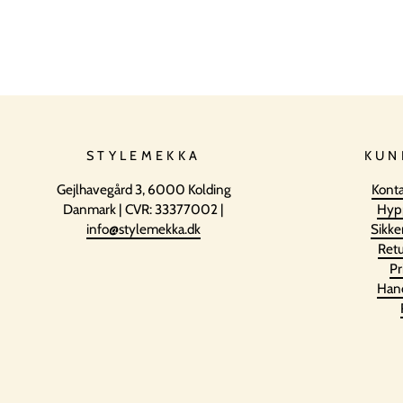
STYLEMEKKA
KUN
Gejlhavegård 3, 6000 Kolding
Konta
Danmark | CVR: 33377002 |
Hyp
info@stylemekka.dk
Sikke
Retu
Pr
Hand