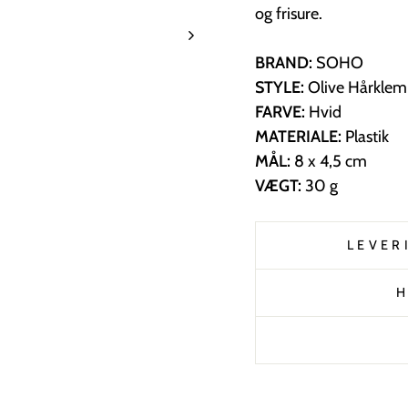
og frisure.
BRAND:
SOHO
STYLE:
Olive Hårkle
FARVE:
Hvid
MATERIALE:
Plastik
MÅL:
8 x 4,5 cm
VÆGT:
30 g
LEVER
H