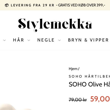
Pause
slideshow
D
HÅR
NEGLE
BRYN & VIPPE
Hjem
/
SOHO HÅRTILBE
SOHO Olive Hå
Normal
Tilbudspris
59,00
79,00 kr
pris