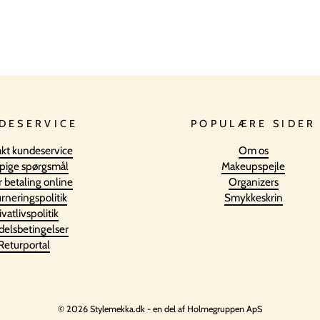
DESERVICE
POPULÆRE SIDER
kt kundeservice
Om os
pige spørgsmål
Makeupspejle
r betaling online
Organizers
rneringspolitik
Smykkeskrin
ivatlivspolitik
elsbetingelser
Returportal
© 2026 Stylemekka.dk - en del af Holmegruppen ApS