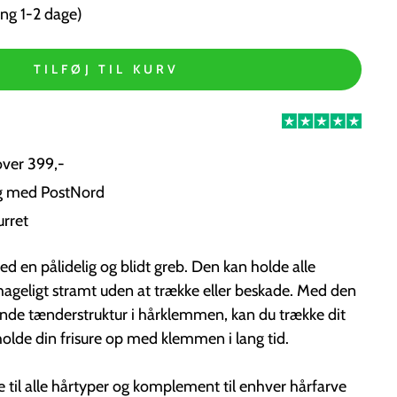
ng 1-2 dage)
TILFØJ TIL KURV
over 399,-
ng med PostNord
urret
 en pålidelig og blidt greb. Den kan holde alle
hageligt stramt uden at trække eller beskade. Med den
de tænderstruktur i hårklemmen, kan du trække dit
 holde din frisure op med klemmen i lang tid.
il alle hårtyper og komplement til enhver hårfarve