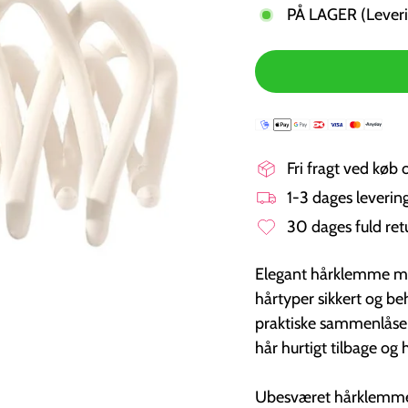
PÅ LAGER (Leveri
Fri fragt ved køb 
1-3 dages leveri
30 dages fuld ret
Elegant hårklemme med
hårtyper sikkert og be
praktiske sammenlåsen
hår hurtigt tilbage og
Ubesværet hårklemme t