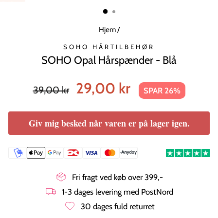
MODUL
Hjem
/
SOHO HÅRTILBEHØR
SOHO Opal Hårspænder - Blå
Normal
Tilbudspris
29,00 kr
39,00 kr
SPAR 26%
pris
Giv mig besked når varen er på lager igen.
Fri fragt ved køb over 399,-
1-3 dages levering med PostNord
30 dages fuld returret