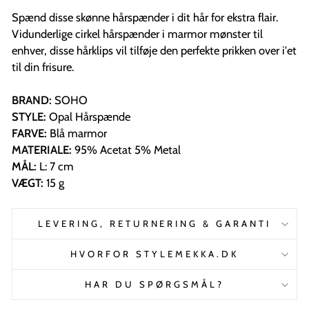
Spænd disse skønne hårspænder i dit hår for ekstra flair.
Vidunderlige cirkel hårspænder i marmor mønster til
enhver, disse hårklips vil tilføje den perfekte prikken over i'et
til din frisure.
BRAND:
SOHO
STYLE:
Opal Hårspænde
FARVE:
Blå marmor
MATERIALE:
95% Acetat 5% Metal
MÅL:
L: 7 cm
VÆGT:
15 g
LEVERING, RETURNERING & GARANTI
HVORFOR STYLEMEKKA.DK
HAR DU SPØRGSMÅL?