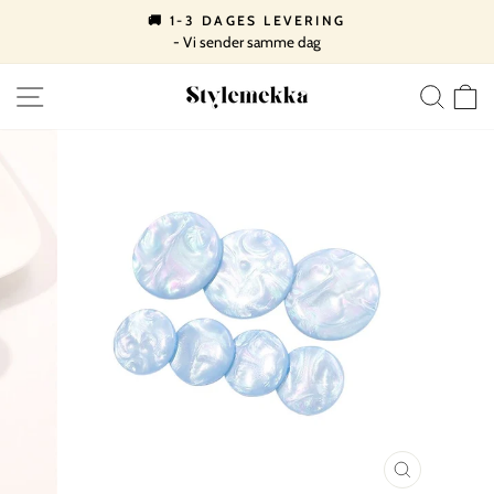
Spring
🚚 1-3 DAGES LEVERING
til
- Vi sender samme dag
Pause
indhold
slideshow
SIDE NAVIGATION
SØ
LUK