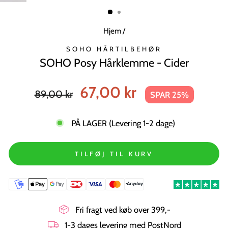
MODUL
Hjem
/
SOHO HÅRTILBEHØR
SOHO Posy Hårklemme - Cider
Normal
Tilbudspris
67,00 kr
89,00 kr
SPAR 25%
pris
PÅ LAGER (Levering 1-2 dage)
TILFØJ TIL KURV
Fri fragt ved køb over 399,-
1-3 dages levering med PostNord