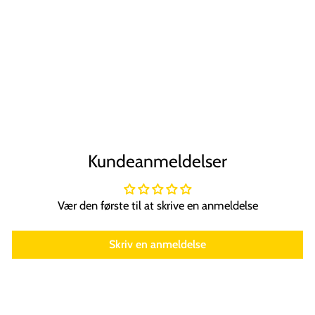
SOHO Posy
Hårklemme -
Cider
SOHO
Normal
Tilbudspris
89,00 kr
67,00 kr
Spar 25%
pris
Kundeanmeldelser
Vær den første til at skrive en anmeldelse
Skriv en anmeldelse