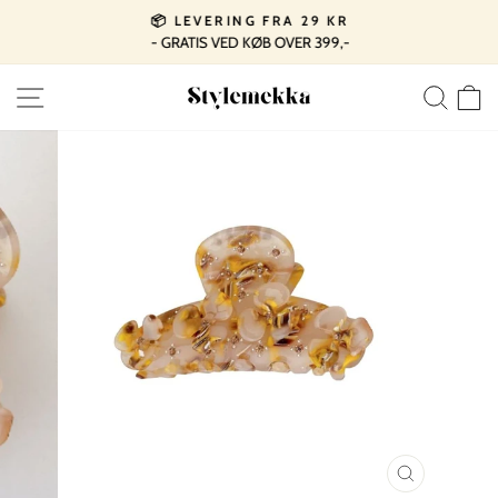
Spring
📦 LEVERING FRA 29 KR
til
- GRATIS VED KØB OVER 399,-
Pause
indhold
slideshow
SIDE NAVIGATION
SØ
LUK