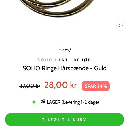
LU
MO
Hjem
/
SOHO HÅRTILBEHØR
SOHO Ringe Hårspænde - Guld
Normal
Tilbudspris
28,00 kr
37,00 kr
SPAR 24%
pris
PÅ LAGER (Levering 1-2 dage)
TILFØJ TIL KURV