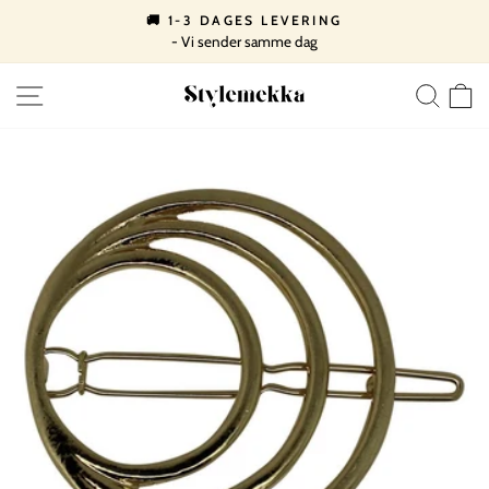
Spring
🚚 1-3 DAGES LEVERING
til
- Vi sender samme dag
Pause
indhold
slideshow
SIDE NAVIGATION
SØ