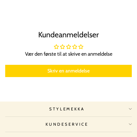
Normal
Tilbudspris
99,00 kr
74,00 kr
Spar 25%
pris
Kundeanmeldelser
Vær den første til at skrive en anmeldelse
Skriv en anmeldelse
STYLEMEKKA
KUNDESERVICE