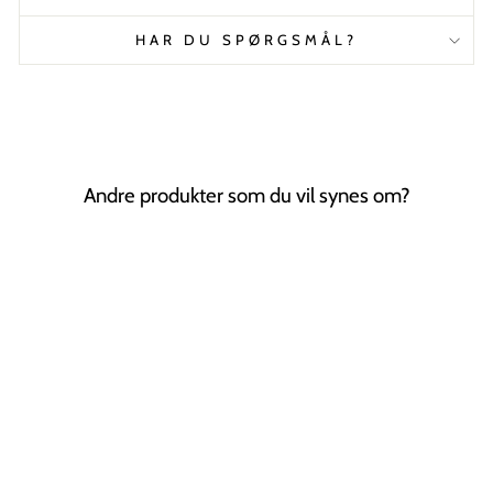
HAR DU SPØRGSMÅL?
Andre produkter som du vil synes om?
Tilbud
SOHO Risa
Hårklemme - Sølv
SOHO