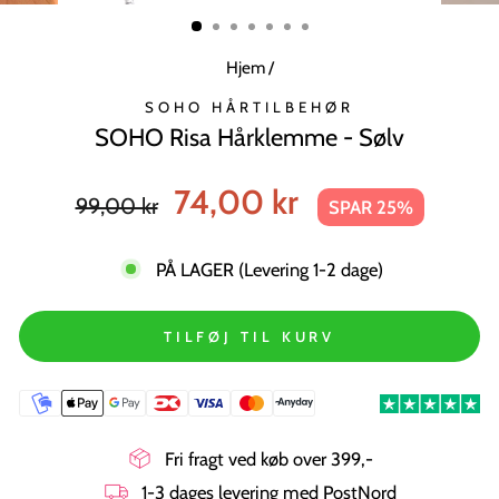
MODUL
Hjem
/
SOHO HÅRTILBEHØR
SOHO Risa Hårklemme - Sølv
Normal
Tilbudspris
74,00 kr
99,00 kr
SPAR 25%
pris
PÅ LAGER (Levering 1-2 dage)
TILFØJ TIL KURV
Fri fragt ved køb over 399,-
1-3 dages levering med PostNord