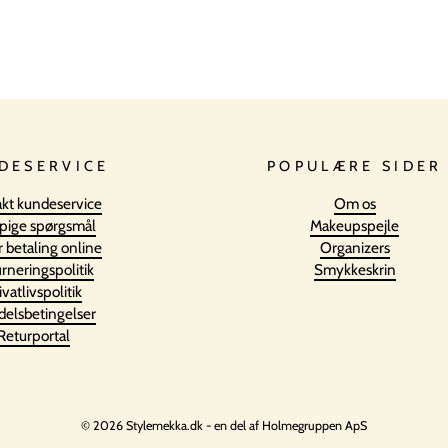
DESERVICE
POPULÆRE SIDER
kt kundeservice
Om os
pige spørgsmål
Makeupspejle
r betaling online
Organizers
rneringspolitik
Smykkeskrin
ivatlivspolitik
elsbetingelser
Returportal
© 2026 Stylemekka.dk - en del af Holmegruppen ApS