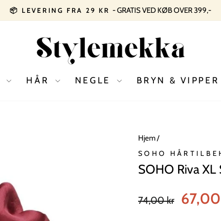
SE ALLE TILBUD
SOMMERSALG 2026
Pause
slideshow
D
HÅR
NEGLE
BRYN & VIPPE
Hjem
/
SOHO HÅRTILBE
SOHO Riva XL Sc
Normal
Tilbudspris
67,00
74,00 kr
pris