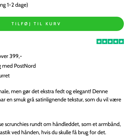
ng 1-2 dage)
TILFØJ TIL KURV
over 399,-
ng med PostNord
urret
ehale, men gør det ekstra fedt og elegant! Denne
r en smuk grå satinlignende tekstur, som du vil være
se scrunchies rundt om håndleddet, som et armbånd,
lastik ved hånden, hvis du skulle få brug for det.