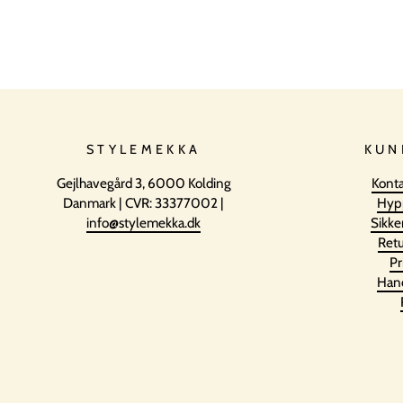
STYLEMEKKA
KUN
Gejlhavegård 3, 6000 Kolding
Konta
Danmark | CVR: 33377002 |
Hyp
info@stylemekka.dk
Sikke
Retu
Pr
Hand