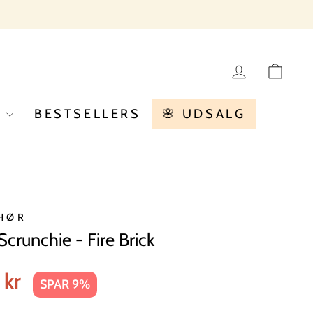
LOG IN
KU
R
BESTSELLERS
🌸 UDSALG
HØR
runchie - Fire Brick
 kr
SPAR 9%