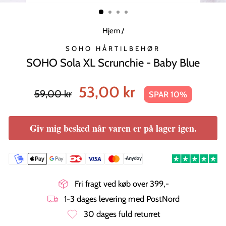
MODUL
Hjem
/
SOHO HÅRTILBEHØR
SOHO Sola XL Scrunchie - Baby Blue
Normal
Tilbudspris
53,00 kr
59,00 kr
SPAR 10%
pris
Giv mig besked når varen er på lager igen.
Fri fragt ved køb over 399,-
1-3 dages levering med PostNord
30 dages fuld returret