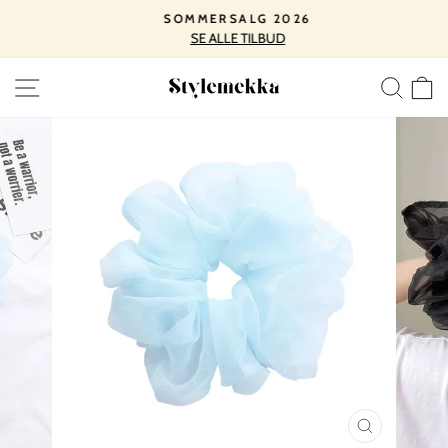
Spring
SOMMERSALG 2026
til
SE ALLE TILBUD
Pause
indhold
slideshow
SIDE NAVIGATION
SØ
LUK