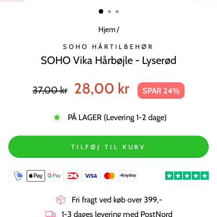
MODUL
Hjem
/
SOHO HÅRTILBEHØR
SOHO Vika Hårbøjle - Lyserød
Normal
Tilbudspris
28,00 kr
37,00 kr
SPAR 24%
pris
PÅ LAGER (Levering 1-2 dage)
TILFØJ TIL KURV
Fri fragt ved køb over 399,-
1-3 dages levering med PostNord