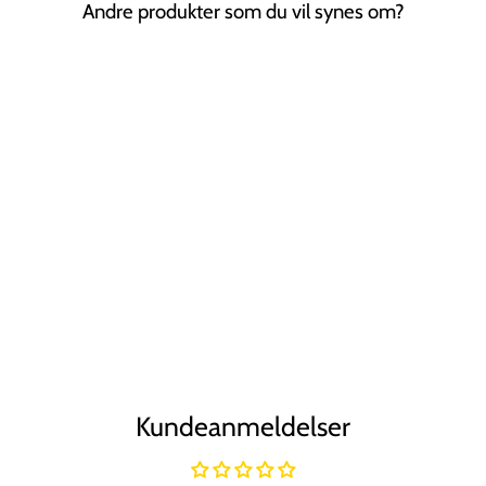
Andre produkter som du vil synes om?
Tilbud
SOHO Vika
Hårbøjle - Lyserød
SOHO
Normal
Tilbudspris
37,00 kr
28,00 kr
Spar 24%
pris
Kundeanmeldelser