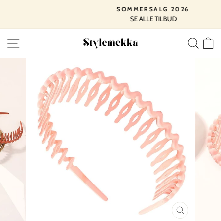
Spring
SOMMERSALG 2026
til
SE ALLE TILBUD
Pause
indhold
slideshow
SIDE NAVIGATION
SØ
LUK