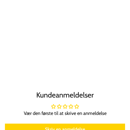
Technique PRO
Dual Eyebrow
Brush /
Øjenbrynsbørste
TECHNIQUE PRO
39,00 kr
Kundeanmeldelser
Vær den første til at skrive en anmeldelse
Skriv en anmeldelse