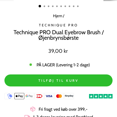
MODUL
Hjem
/
TECHNIQUE PRO
Technique PRO Dual Eyebrow Brush /
Øjenbrynsbørste
Normal
39,00 kr
pris
PÅ LAGER (Levering 1-2 dage)
TILFØJ TIL KURV
Fri fragt ved køb over 399,-
1-3 dages levering med PostNord