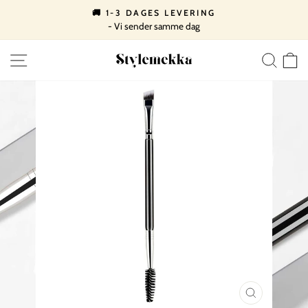
Spring
🚚 1-3 DAGES LEVERING
til
- Vi sender samme dag
Pause
indhold
slideshow
SIDE NAVIGATION
SØ
LUK