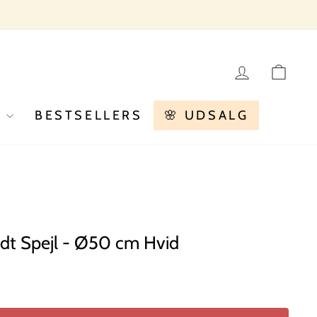
LOG IN
KU
R
BESTSELLERS
🌸 UDSALG
dt Spejl - Ø50 cm Hvid