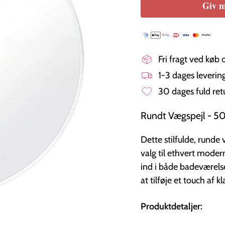
Giv m
Fri fragt ved køb 
1-3 dages leveri
30 dages fuld ret
Rundt Vægspejl - 50
Dette stilfulde, rund
valg til ethvert moder
ind i både badeværels
at tilføje et touch af k
Produktdetaljer: