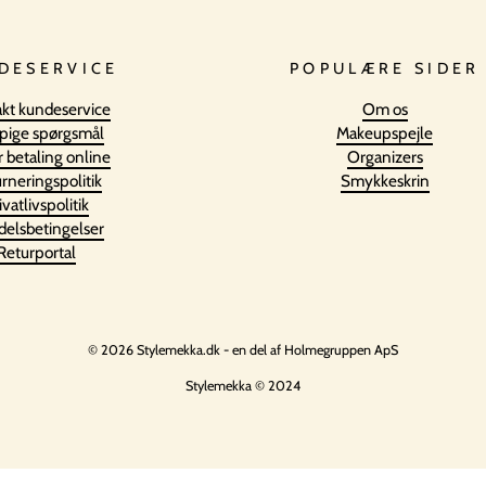
DESERVICE
POPULÆRE SIDER
kt kundeservice
Om os
pige spørgsmål
Makeupspejle
r betaling online
Organizers
rneringspolitik
Smykkeskrin
ivatlivspolitik
elsbetingelser
Returportal
© 2026 Stylemekka.dk - en del af Holmegruppen ApS
Stylemekka © 2024