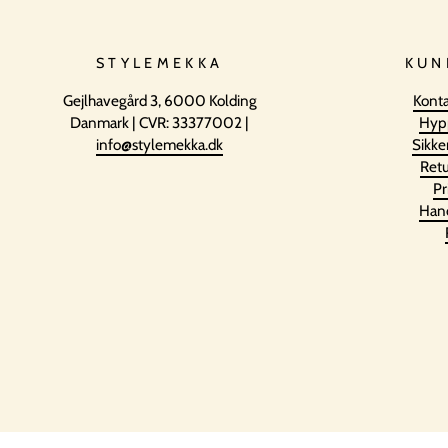
STYLEMEKKA
KUN
Gejlhavegård 3, 6000 Kolding
Konta
Danmark | CVR: 33377002 |
Hyp
info@stylemekka.dk
Sikke
Retu
Pr
Hand