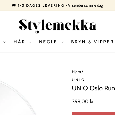
- Vi sender samme dag
🚚 1-3 DAGES LEVERING
Pause
slideshow
D
HÅR
NEGLE
BRYN & VIPPE
Hjem
/
UNIQ
UNIQ Oslo Run
Normal
399,00 kr
pris