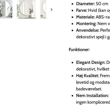
Diameter:
50 cm
Farve:
Hvid (kan og
Materiale:
ABS-ram
Montering:
Nem v
Anvendelse:
Perfek
dekorativt spejl i
Funktioner:
Elegant Design:
De
dekorativt, hvilket
Høj Kvalitet:
Frems
levetid og modstan
badeværelset.
Nem Installation:
ingen komplicerede