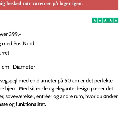
ig besked når varen er på lager igen.
over 399,-
ng med PostNord
urret
 cm i Diameter
e vægspejl med en diameter på 50 cm er det perfekte
ne hjem. Med sit enkle og elegante design passer det
er, soveværelser, entréer og andre rum, hvor du ønsker
lasse og funktionalitet.