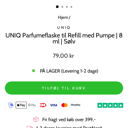
MODUL
Hjem
/
UNIQ
UNIQ Parfumeflaske til Refill med Pumpe | 8
ml | Sølv
Normal
79,00 kr
pris
PÅ LAGER (Levering 1-2 dage)
TILFØJ TIL KURV
Fri fragt ved køb over 399,-
1-3 dages levering med PostNord