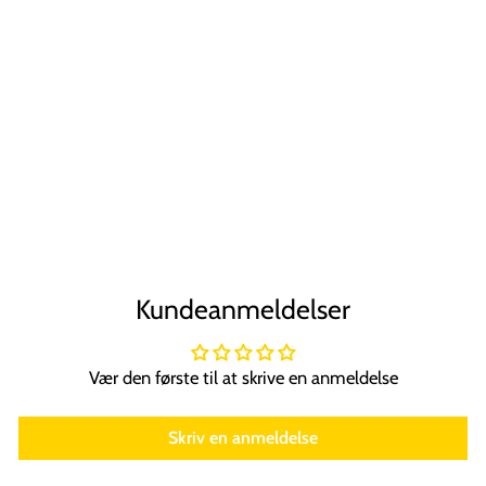
UNIQ
Parfumeflaske til
Refill med Pumpe
| 8 ml | Sølv
UNIQ
79,00 kr
Kundeanmeldelser
Vær den første til at skrive en anmeldelse
Skriv en anmeldelse