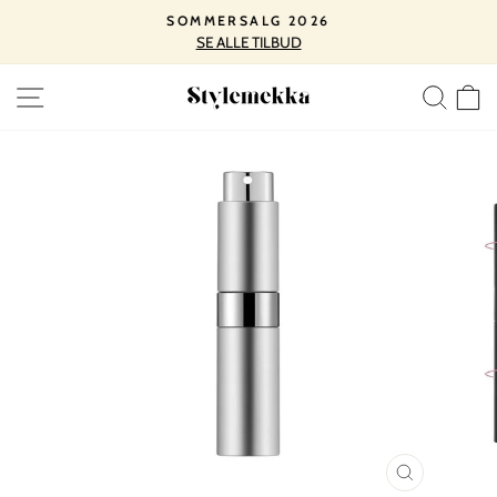
Spring
SOMMERSALG 2026
til
SE ALLE TILBUD
Pause
indhold
slideshow
SIDE NAVIGATION
SØ
LUK