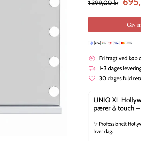
695
1.399,00 kr
pris
Giv m
Fri fragt ved køb 
1-3 dages leveri
30 dages fuld ret
UNIQ XL Hollyw
pærer & touch –
✨ Professionelt Holly
hver dag.