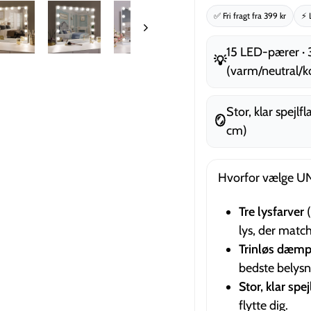
✅ Fri fragt fra 399 kr
⚡ 
15 LED-pærer · 3
💡
(varm/neutral/k
Stor, klar spejlf
🪞
cm)
Hvorfor vælge U
Tre lysfarver
(
lys, der match
Trinløs dæmp
bedste belysn
Stor, klar spe
flytte dig.