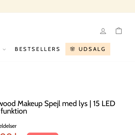
LOG IN
KU
R
BESTSELLERS
🌸 UDSALG
ood Makeup Spejl med lys | 15 LED
 funktion
ldelser
ris