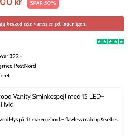
,00 kr
SPAR 50%
ig besked når varen er på lager igen.
over 399,-
ng med PostNord
urret
ood Vanity Sminkespejl med 15 LED-
 Hvid
wood-lys på dit makeup-bord – flawless makeup & selfies