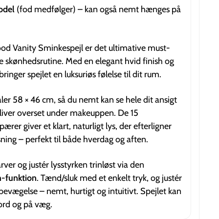
odel
(fod medfølger) – kan også nemt hænges på
d Vanity Sminkespejl er det ultimative must-
ge skønhedsrutine. Med en elegant hvid finish og
 bringer spejlet en luksuriøs følelse til dit rum.
ler 58 × 46 cm, så du nemt kan se hele dit ansigt
t bliver overset under makeuppen. De 15
er giver et klart, naturligt lys, der efterligner
ning – perfekt til både hverdag og aften.
rver og justér lysstyrken trinløst via den
h-funktion
. Tænd/sluk med et enkelt tryk, og justér
evægelse – nemt, hurtigt og intuitivt. Spejlet kan
ord og på væg.