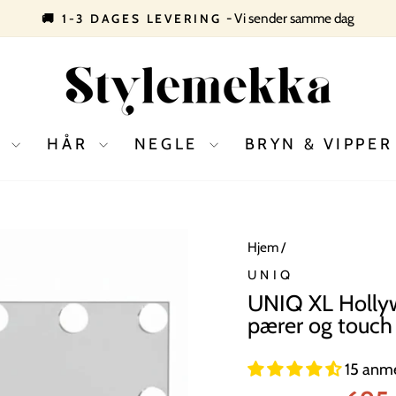
- Vi sender samme dag
🚚 1-3 DAGES LEVERING
Pause
slideshow
D
HÅR
NEGLE
BRYN & VIPPE
Hjem
/
UNIQ
UNIQ XL Hollyw
pærer og touch
15 anme
Normal
Tilbudsp