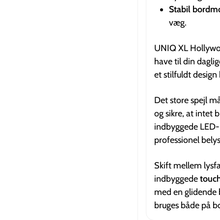
Stabil bordm
væg.
UNIQ XL Hollywoo
have til din dagli
et stilfuldt design
Det store spejl må
og sikre, at inte
indbyggede LED-pær
professionel belys
Skift mellem lysfa
indbyggede
touc
med en glidende b
bruges både på b