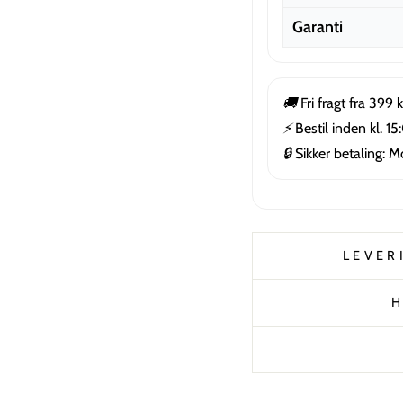
Garanti
🚚
Fri fragt fra 399 k
⚡
Bestil inden kl. 1
🔒
Sikker betaling: M
LEVER
H