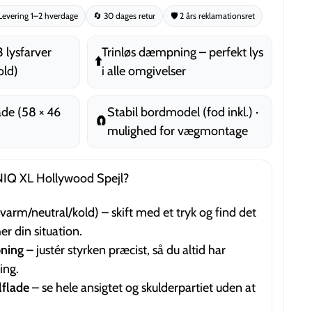
Levering 1–2 hverdage
🔄 30 dages retur
🛡️ 2 års reklamationsret
 lysfarver
Trinløs dæmpning – perfekt lys
⬆️
old)
i alle omgivelser
lade (58 × 46
Stabil bordmodel (fod inkl.) ·
🧲
mulighed for vægmontage
NIQ XL Hollywood Spejl?
varm/neutral/kold) – skift med et tryk og find det
er din situation.
ning
– justér styrken præcist, så du altid har
ing.
jlflade
– se hele ansigtet og skulderpartiet uden at