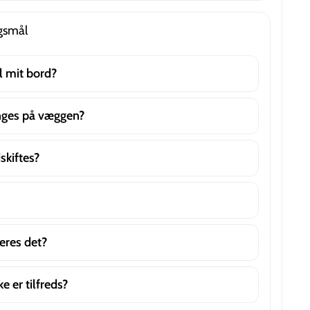
rgsmål
il mit bord?
nges på væggen?
skiftes?
eres det?
e er tilfreds?